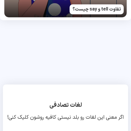
تفاوت tell و say چیست؟
لغات تصادفی
اگر معنی این لغات رو بلد نیستی کافیه روشون کلیک کنی!