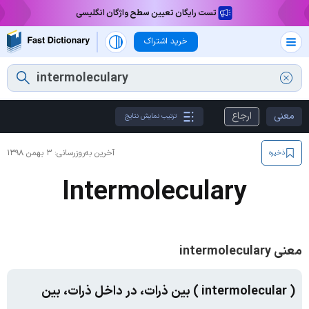
تست رایگان تعیین سطح واژگان انگلیسی
خرید اشتراک
معنی
ارجاع
ترتیب نمایش نتایج
آخرین به‌روزرسانی:
۳ بهمن ۱۳۹۸
ذخیره
Intermoleculary
معنی intermoleculary
( intermolecular ) بین ذرات، در داخل ذرات، بین