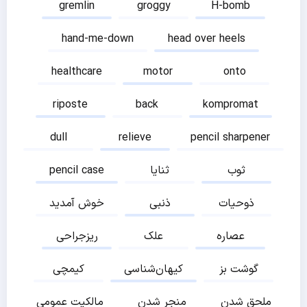
gremlin
groggy
H-bomb
hand-me-down
head over heels
healthcare
motor
onto
riposte
back
kompromat
dull
relieve
pencil sharpener
ثوب
ثنایا
pencil case
ذوحیات
ذنبی
خوش آمدید
عصاره
علک
ریزجراحی
گوشت بز
کیهان‌شناسی
کیمچی
ملحق شدن
منجر شدن
مالکیت عمومی