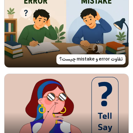
تفاوت error و mistake چیست؟