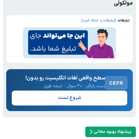
مولکولی
تبلیغات
(تبلیغات را حذف کنید)
سطح واقعی لغات انگلیسیت رو بدون!
CEFR
تست رایگان · ۳۰ سوال · نتیجه فوری
شروع تست
پیشنهاد بهبود معانی