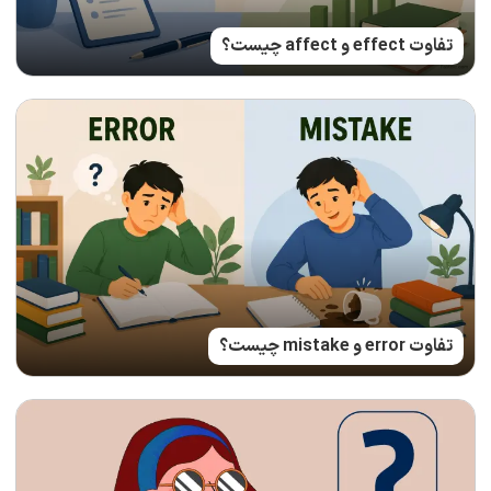
تفاوت effect و affect چیست؟
تفاوت error و mistake چیست؟