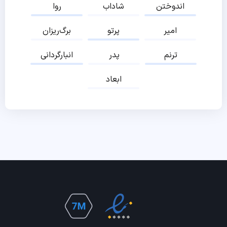
اندوختن
شاداب
روا
امیر
پرتو
برگ‌ریزان
ترنم
پدر
انبارگردانی
ابعاد