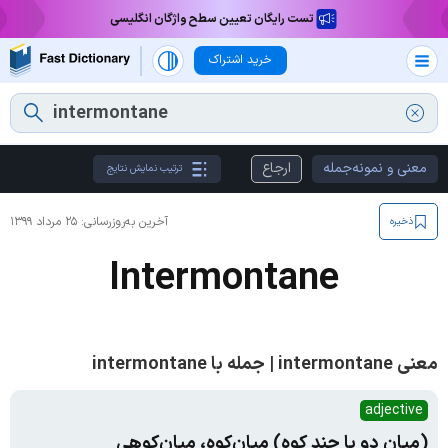
تست رایگان تعیین سطح واژگان انگلیسی
خرید اشتراک
معنی و نمونه‌جمله
ارجاع
ترتیب نمایش نتایج
آخرین به‌روزرسانی:
۲۵ مرداد ۱۳۹۹
ذخیره
Intermontane
معنی intermontane | جمله با intermontane
adjective
(میان دو یا چند کوه) میان‌کوه، میان‌کوهی