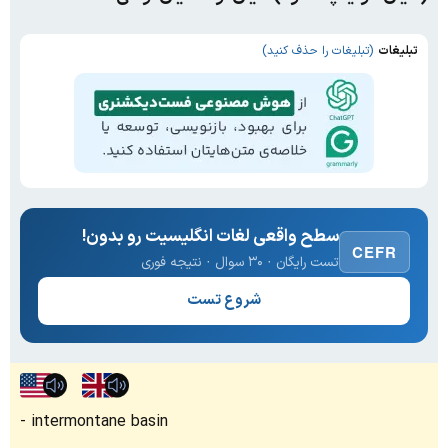
تبلیغات
(تبلیغات را حذف کنید)
سطح واقعی لغات انگلیسیت رو بدون!
CEFR
تست رایگان · ۳۰ سوال · نتیجه فوری
شروع تست
intermontane basin