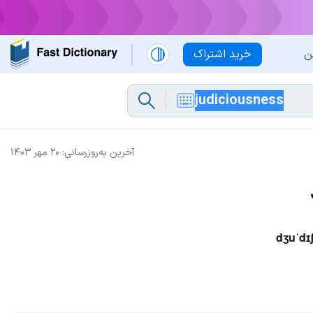
ن
خرید اشتراک
آخرین به‌روزرسانی:
۲۰ مهر ۱۴۰۳
dʒuˈdɪ