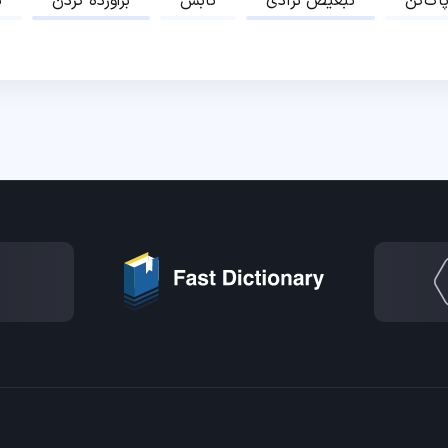
پاک‌کن
تبعیض نژادی
تابش
برآورده کردن
ب