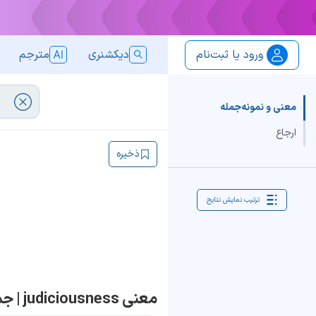
ورود یا ثبت‌نام
دیکشنری
مترجم
معنی و نمونه‌جمله
ارجاع
ذخیره
ترتیب نمایش نتایج
معنی judiciousness | جمله با judiciousness