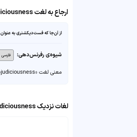
ارجاع به لغت judiciousness
از آن‌جا که فست‌دیکشنری به عنوان 
شیوه‌ی رفرنس‌دهی:
معنی لغت «judiciousness» در
لغات نزدیک judiciousness