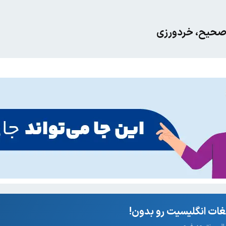
حیح، خردورزی
ات انگلیسیت رو بدون!