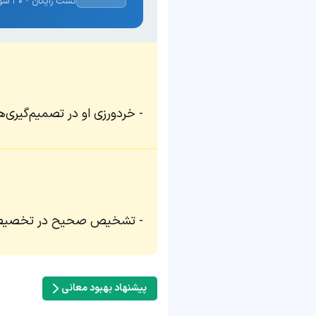
تست رایگان · ۳۰ سوال · نتیجه فوری
خردورزی او در تصمیم‌گیری‌ها
تشخیص صحیح در تخصیص منا
پیشنهاد بهبود معانی