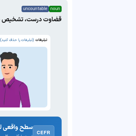
uncountable
noun
قضاوت درست، تشخیص ص
تبلیغات
(تبلیغات را حذف کنید)
سطح واقعی لغ
CEFR