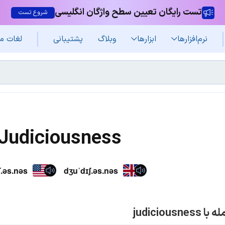
تست رایگان تعیین سطح واژگان انگلیسی
شروع تست
نرم‌افزار‌ها
ابزارها
وبلاگ
پشتیبانی
لغات م
Judiciousness
ʃ.əs.nəs
dʒuˈdɪʃ.əs.nəs