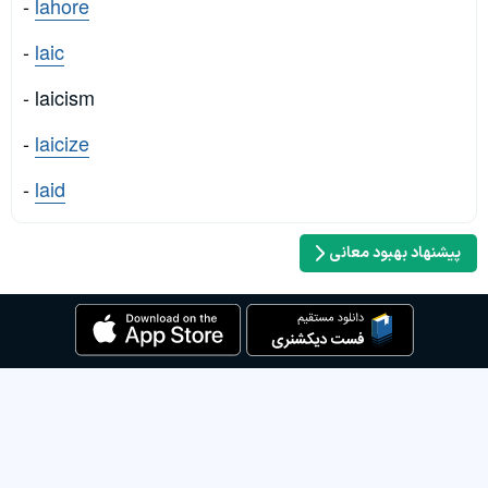
-
lahore
-
laic
- laicism
-
laicize
-
laid
پیشنهاد بهبود معانی