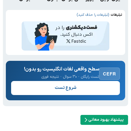
تبلیغات
(تبلیغات را حذف کنید)
سطح واقعی لغات انگلیسیت رو بدون!
CEFR
تست رایگان · ۳۰ سوال · نتیجه فوری
شروع تست
پیشنهاد بهبود معانی