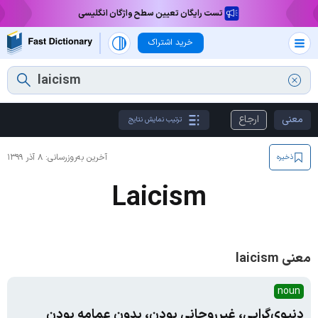
تست رایگان تعیین سطح واژگان انگلیسی
خرید اشتراک
معنی
ارجاع
ترتیب نمایش نتایج
آخرین به‌روزرسانی:
۸ آذر ۱۳۹۹
ذخیره
Laicism
معنی laicism
noun
دنیوی‌گرایی، غیرروحانی بودن، بدون عمامه بودن