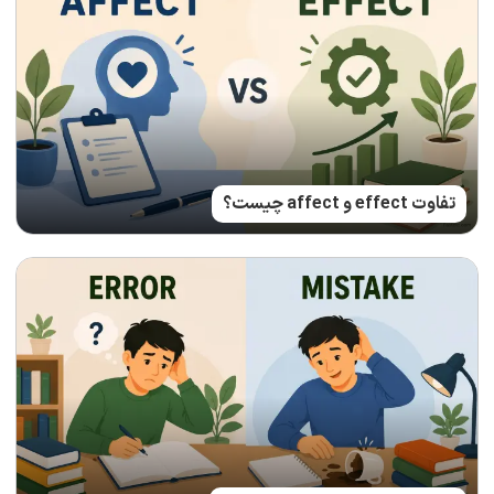
تفاوت effect و affect چیست؟