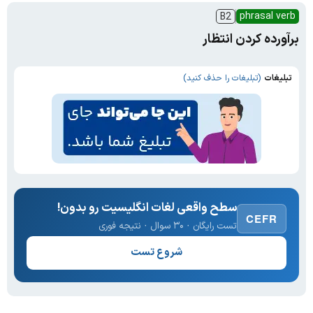
phrasal verb
B2
برآورده کردن انتظار
تبلیغات
(تبلیغات را حذف کنید)
سطح واقعی لغات انگلیسیت رو بدون!
CEFR
تست رایگان · ۳۰ سوال · نتیجه فوری
شروع تست