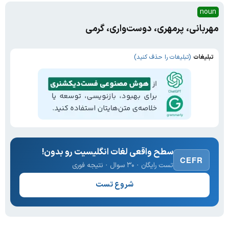
noun
مهربانی، پرمهری، دوست‌واری، گرمی
تبلیغات
(تبلیغات را حذف کنید)
سطح واقعی لغات انگلیسیت رو بدون!
CEFR
تست رایگان · ۳۰ سوال · نتیجه فوری
شروع تست