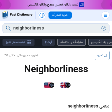
تست رایگان تعیین سطح واژگان انگلیسی
خرید اشتراک
سی به انگلیسی
مترادف و متضاد
ارجاع
ترتیب نمایش نتایج
آخرین به‌روزرسانی:
۷ تیر ۱۳۹۹
ذخیره
Neighborliness
معنی neighborliness