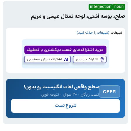
interjection
noun
صلح، بوسه آشتی، لوحه تمثال عیسی و مریم
تبلیغات
(تبلیغات را حذف کنید)
سطح واقعی لغات انگلیسیت رو بدون!
CEFR
تست رایگان · ۳۰ سوال · نتیجه فوری
شروع تست