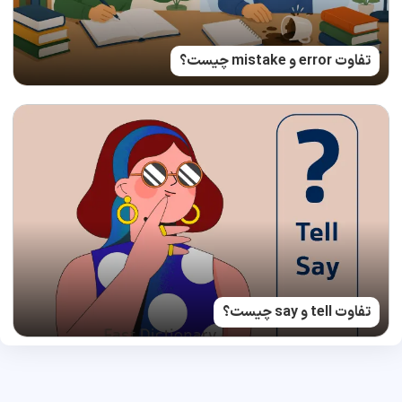
تفاوت error و mistake چیست؟
تفاوت tell و say چیست؟