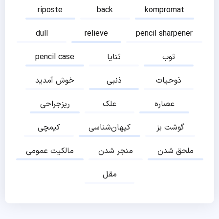
riposte
back
kompromat
dull
relieve
pencil sharpener
ثوب
ثنایا
pencil case
ذوحیات
ذنبی
خوش آمدید
عصاره
علک
ریزجراحی
گوشت بز
کیهان‌شناسی
کیمچی
ملحق شدن
منجر شدن
مالکیت عمومی
مقل