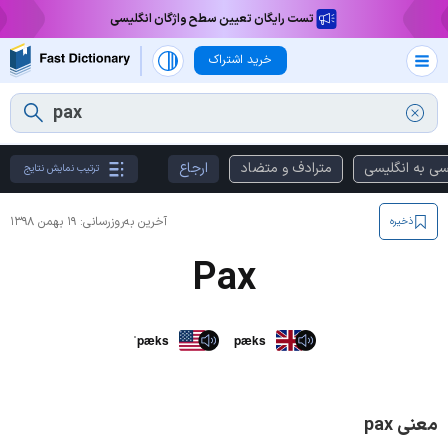
تست رایگان تعیین سطح واژگان انگلیسی
خرید اشتراک
سی به انگلیسی
مترادف و متضاد
ارجاع
ترتیب نمایش نتایج
آخرین به‌روزرسانی:
۱۹ بهمن ۱۳۹۸
ذخیره
Pax
ˈpæks
pæks
معنی pax