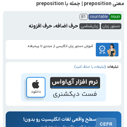
معنی preposition | جمله با preposition
countable
noun
B1
حرف اضافه، حرف افزونه
دستور زبان
زبان‌شناسی
آموزش دستور زبان انگلیسی از مبتدی تا پیشرفته
تبلیغات
(تبلیغات را حذف کنید)
سطح واقعی لغات انگلیسیت رو بدون!
CEFR
تست رایگان · ۳۰ سوال · نتیجه فوری