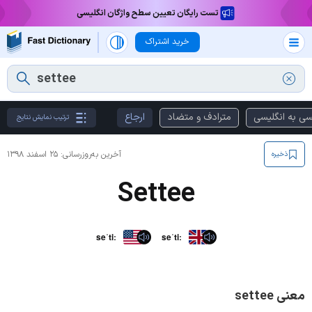
تست رایگان تعیین سطح واژگان انگلیسی
خرید اشتراک
سی به انگلیسی
مترادف و متضاد
ارجاع
ترتیب نمایش نتایج
آخرین به‌روزرسانی:
۲۵ اسفند ۱۳۹۸
ذخیره
Settee
seˈtiː
seˈtiː
معنی settee