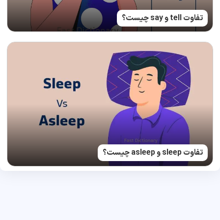
تفاوت tell و say چیست؟
تفاوت sleep و asleep چیست؟