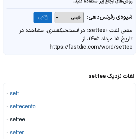
روش‌های ارجاع زیر استفاده کنید.
شیوه‌ی رفرنس‌دهی:
کپی
معنی لغت «settee» در
فست‌دیکشنری
. مشاهده در
تاریخ ۱۵ مرداد ۱۴۰۵، از
https://fastdic.com/word/settee
لغات نزدیک settee
-
sett
-
settecento
- settee
-
setter