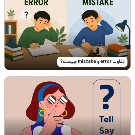
تفاوت error و mistake چیست؟