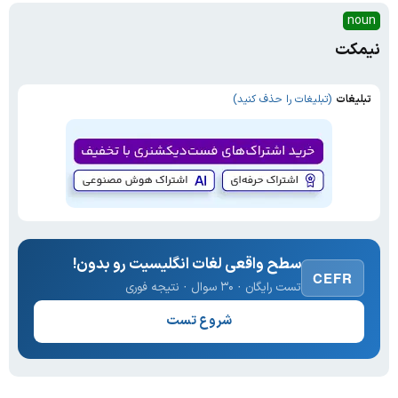
noun
نیمکت
تبلیغات
(تبلیغات را حذف کنید)
سطح واقعی لغات انگلیسیت رو بدون!
CEFR
تست رایگان · ۳۰ سوال · نتیجه فوری
شروع تست