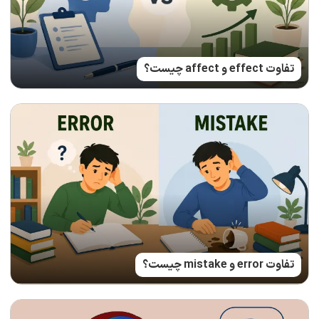
تفاوت effect و affect چیست؟
تفاوت error و mistake چیست؟