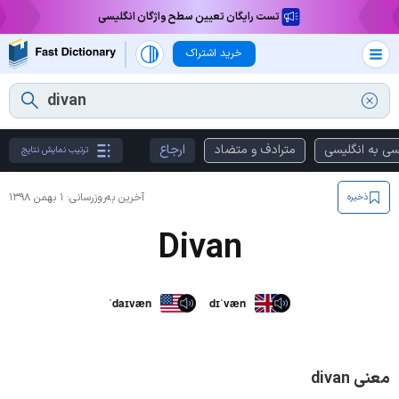
تست رایگان تعیین سطح واژگان انگلیسی
خرید اشتراک
سی به انگلیسی
مترادف و متضاد
ارجاع
ترتیب نمایش نتایج
آخرین به‌روزرسانی:
۱ بهمن ۱۳۹۸
ذخیره
Divan
ˈdaɪvæn
dɪˈvæn
معنی divan