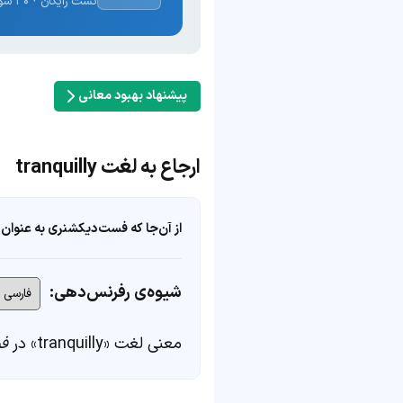
تست رایگان · ۳۰ سوال · نتیجه فوری
پیشنهاد بهبود معانی
ارجاع به لغت tranquilly
از آن‌جا که فست‌دیکشنری به عنوان 
شیوه‌ی رفرنس‌دهی:
معنی لغت «tranquilly» در
ف