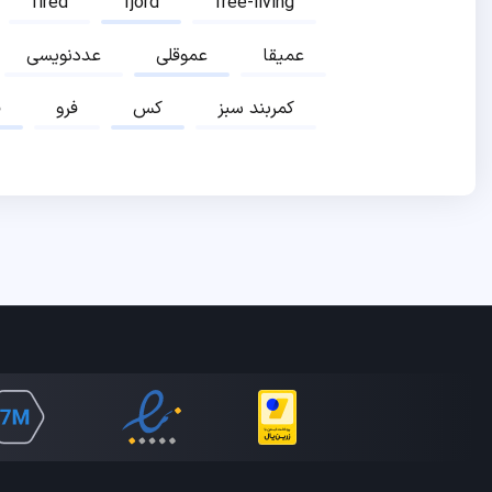
fired
fjord
free-living
عمیقا
عموقلی
عددنویسی
کمربند سبز
کس
فرو
ف