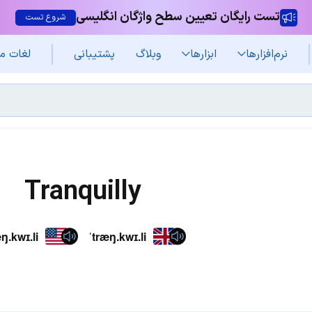
تست رایگان تعیین سطح واژگان انگلیسی
شروع تست
نرم‌افزار‌ها
ابزارها
وبلاگ
پشتیبانی
لغات م
Tranquilly
ŋ.kwɪ.li
ˈtræŋ.kwɪ.li