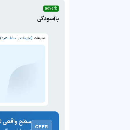
adverb
باآسودگی
تبلیغات
(تبلیغات را حذف کنید)
سطح واقعی لغ
CEFR