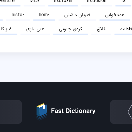
venture
MLA
exotoxin
extrusion
fa
عددخوانی
ضربان داشتن
hom-
histo-
اطمه
فائق
کره‌ی جنوبی
غنی‌سازی
غاز کا