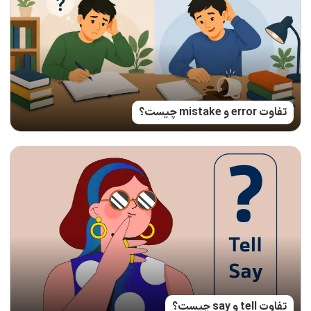
تفاوت error و mistake چیست؟
تفاوت tell و say چیست؟