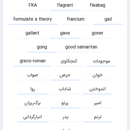
FKA
flagrant
fleabag
formulate a theory
francium
gail
gallant
gave
goner
gong
good samaritan
موجودات
کنجکاوی
greco-roman
خوان
حرص
صواب
اندوختن
شاداب
روا
امیر
پرتو
برگ‌ریزان
ترنم
پدر
انبارگردانی