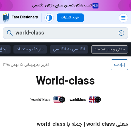
تست رایگان تعیین سطح واژگان انگلیسی
خرید اشتراک
معنی و نمونه‌جمله
انگلیسی به انگلیسی
مترادف و متضاد
ارجاع
آخرین به‌روزرسانی:
۱۵ بهمن ۱۳۹۸
ذخیره
World-class
ˈwɜrːldˈklæs
wɜːldklɑːs
معنی world-class | جمله با world-class