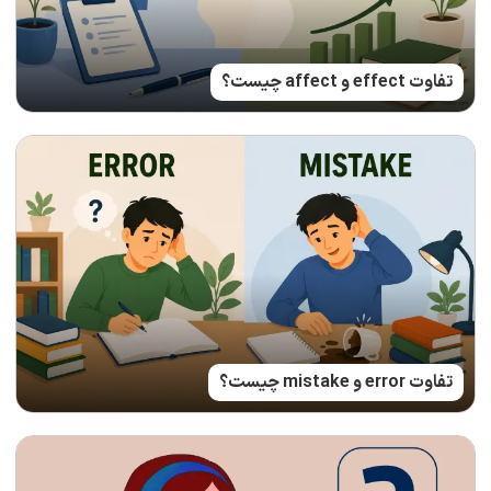
تفاوت effect و affect چیست؟
تفاوت error و mistake چیست؟