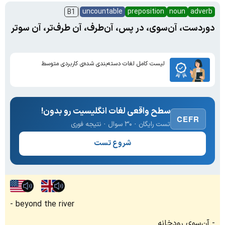
uncountable
preposition
noun
adverb
B1
دوردست، آن‌سوی، در پس، آن‌طرف، آن طرف‌تر، آن سوتر
لیست کامل لغات دسته‌بندی شده‌ی کاربردی متوسط
سطح واقعی لغات انگلیسیت رو بدون!
CEFR
تست رایگان · ۳۰ سوال · نتیجه فوری
شروع تست
beyond the river
آن‌سوی رودخانه