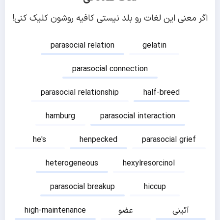
اگر معنی این لغات رو بلد نیستی کافیه روشون کلیک کنی!
parasocial relation
gelatin
parasocial connection
parasocial relationship
half-breed
hamburg
parasocial interaction
he's
henpecked
parasocial grief
heterogeneous
hexylresorcinol
parasocial breakup
hiccup
آئینی
عضو
high-maintenance