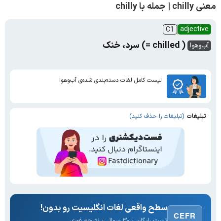
معنی chilly | جمله با chilly
adjective
C1
( chilled =) سرد، خنک
آب‌و‌هوا
لیست کامل لغات دسته‌بندی شده‌ی آب‌و‌هوا
تبلیغات
(تبلیغات را حذف کنید)
سطح واقعی لغات انگلیسیت رو بدون!
CEFR
تست رایگان · ۳۰ سوال · نتیجه فوری