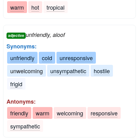
warm
hot
tropical
unfriendly, aloof
adjective
Synonyms:
unfriendly
cold
unresponsive
unwelcoming
unsympathetic
hostile
frigid
Antonyms:
friendly
warm
welcoming
responsive
sympathetic