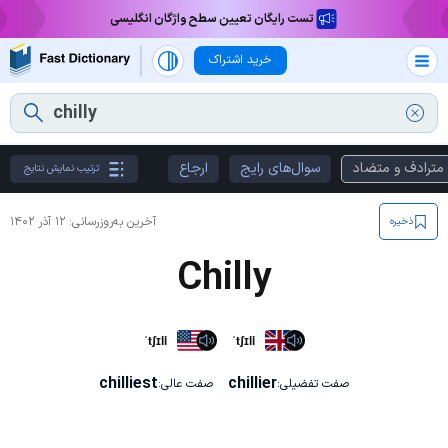
تست رایگان تعیین سطح واژگان انگلیسی
خرید اشتراک
مترادف و متضاد
سوال‌های رایج
ارجاع
ترتیب نمایش نتایج
آخرین به‌روزرسانی:
۱۲ آذر ۱۴۰۲
ذخیره
Chilly
ˈtʃɪli
ˈtʃɪli
chilliest
chillier
صفت تفضیلی:
صفت عالی: