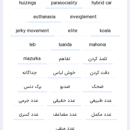
huizinga
parasociality
hybrid car
euthanasia
inveiglement
jerky movement
elite
koala
leb
luanda
mahonia
تلمذ کردن
تفاهم
mazurka
دقت کردن
خوش لباس
جداگانه
ضحک
ضدبو
برک دنس
عدد طبیعی
عدد حقیقی
عدد جرمی
عدد مکمل
عدد مضاعف
عدد کسری
عدد منفی