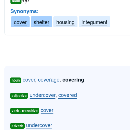
top
noun
Synonyms:
cover
shelter
housing
integument
cover
,
coverage
,
covering
noun
undercover
,
covered
adjective
cover
verb - transitive
undercover
adverb