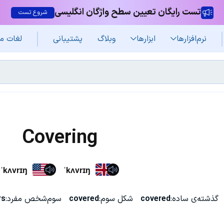
تست رایگان تعیین سطح واژگان انگلیسی
شروع تست
نرم‌افزار‌ها
ابزارها
وبلاگ
پشتیبانی
لغات م
Covering
ˈkʌvrɪŋ
ˈkʌvrɪŋ
گذشته‌ی ساده:
covered
شکل سوم:
covered
سوم‌شخص مفرد:
rs