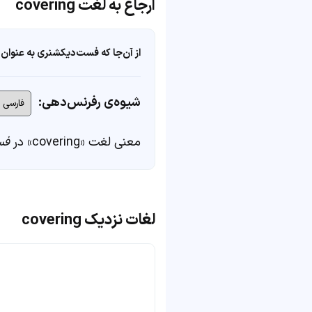
ارجاع به لغت covering
از آن‌جا که فست‌دیکشنری به عنوان 
شیوه‌ی رفرنس‌دهی:
معنی لغت «covering» در
فس
لغات نزدیک covering