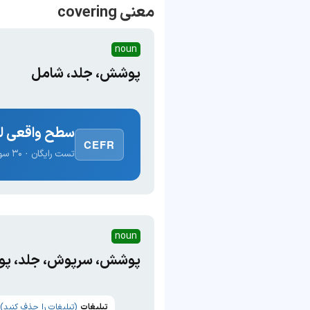
معنی covering
noun
پوشش، جلد، شامل
سطح واقعی لغ
CEFR
تست رایگان · ۳۰ سوال · نتیجه فوری
noun
پوشش، سرپوش، جلد، پوشه
تبلیغات
(تبلیغات را حذف کنید)