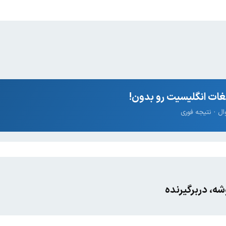
ات انگلیسیت رو بدون!
، دربرگیرنده