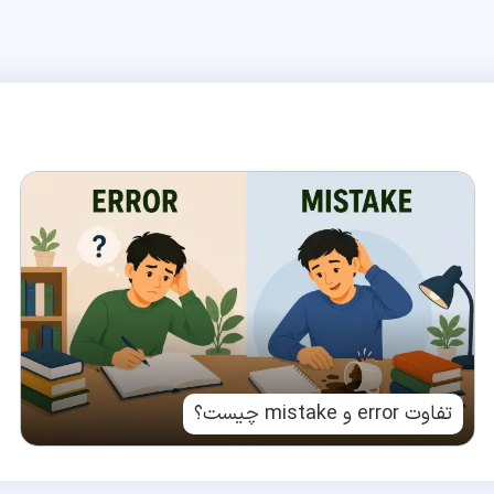
تفاوت error و mistake چیست؟