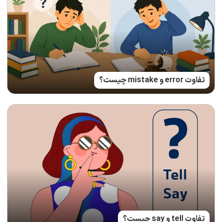
تفاوت error و mistake چیست؟
تفاوت tell و say چیست؟