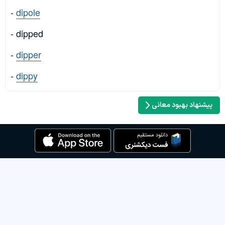
-
dipole
- dipped
-
dipper
-
dippy
پیشنهاد بهبود معانی