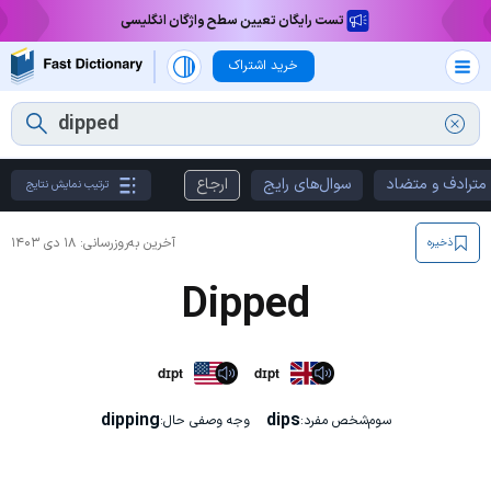
تست رایگان تعیین سطح واژگان انگلیسی
خرید اشتراک
مترادف و متضاد
سوال‌های رایج
ارجاع
ترتیب نمایش نتایج
آخرین به‌روزرسانی:
۱۸ دی ۱۴۰۳
ذخیره
Dipped
dɪpt
dɪpt
dipping
dips
سوم‌شخص مفرد:
وجه وصفی حال: