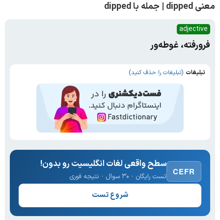
معنی dipped | جمله با dipped
adjective
فرورفته، غوطه‌ور
تبلیغات
(تبلیغات را حذف کنید)
سطح واقعی لغات انگلیسیت رو بدون!
CEFR
تست رایگان · ۳۰ سوال · نتیجه فوری
شروع تست