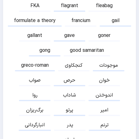
FKA
flagrant
fleabag
formulate a theory
francium
gail
gallant
gave
goner
gong
good samaritan
موجودات
کنجکاوی
greco-roman
خوان
حرص
صواب
اندوختن
شاداب
روا
امیر
پرتو
برگ‌ریزان
ترنم
پدر
انبارگردانی