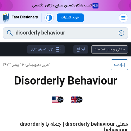
تست رایگان تعیین سطح واژگان انگلیسی
خرید اشتراک
معنی و نمونه‌جمله
ارجاع
ترتیب نمایش نتایج
آخرین به‌روزرسانی:
۲۶ بهمن ۱۴۰۳
ذخیره
Disorderly Behaviour
معنی disorderly behaviour | جمله با disorderly
behaviour