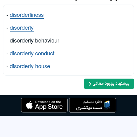
-
disorderliness
-
disorderly
- disorderly behaviour
-
disorderly conduct
-
disorderly house
پیشنهاد بهبود معانی