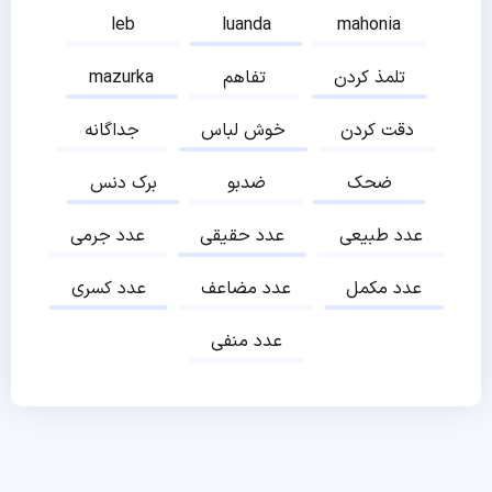
leb
luanda
mahonia
تلمذ کردن
تفاهم
mazurka
دقت کردن
خوش لباس
جداگانه
ضحک
ضدبو
برک دنس
عدد طبیعی
عدد حقیقی
عدد جرمی
عدد مکمل
عدد مضاعف
عدد کسری
عدد منفی