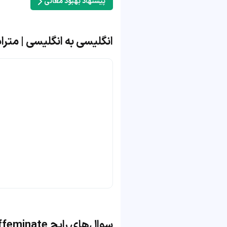
پیشنهاد بهبود معانی
انگلیسی به انگلیسی | مترادف و مت
سوال‌های رایج effeminate