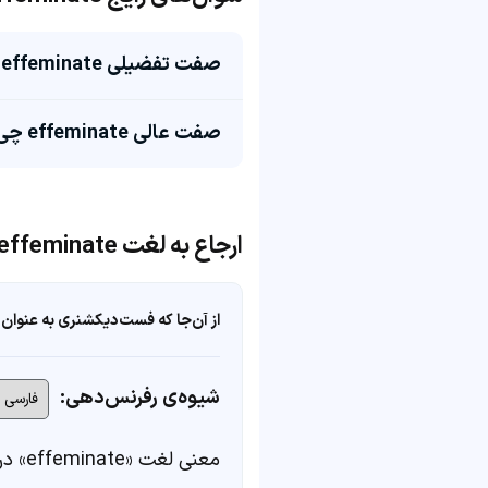
صفت تفضیلی effeminate چی میشه؟
صفت عالی effeminate چی میشه؟
ارجاع به لغت effeminate
از آن‌جا که فست‌دیکشنری به عنوان 
شیوه‌ی رفرنس‌دهی:
معنی لغت «effeminate» در