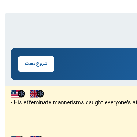
شروع تست
His effeminate mannerisms caught everyone’s att