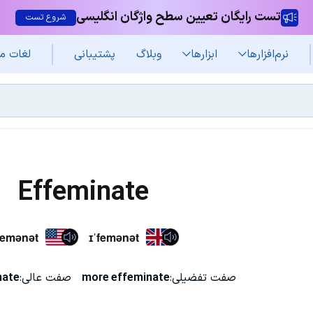
تست رایگان تعیین سطح واژگان انگلیسی
شروع تست
نرم‌افزار‌ها
ابزارها
وبلاگ
پشتیبانی
لغات م
Effeminate
femənət
ɪˈfemənət
صفت تفضیلی:
more effeminate
صفت عالی:
nate