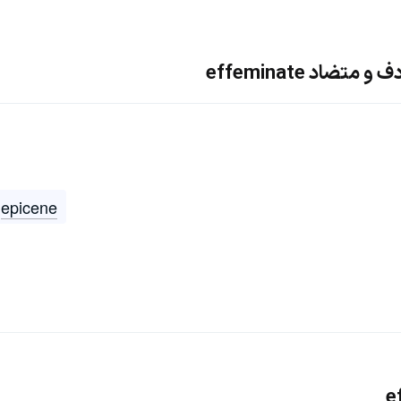
ضاد effeminate
epicene