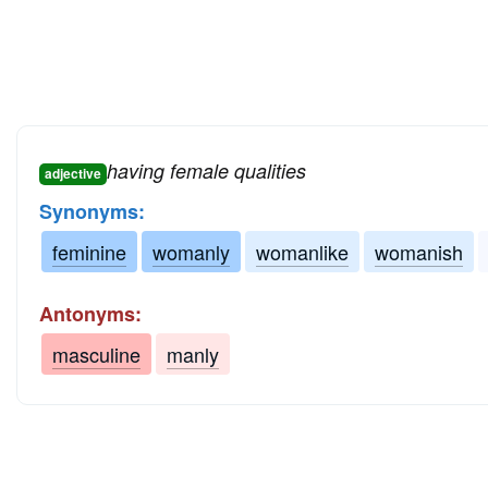
having female qualities
adjective
Synonyms:
feminine
womanly
womanlike
womanish
Antonyms:
masculine
manly