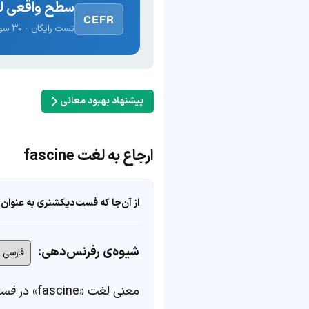
سطح واقعی لغ
CEFR
تست رایگان · ۳۰ سوال · نتیجه فوری
پیشنهاد بهبود معانی
ارجاع به لغت fascine
از آن‌جا که فست‌دیکشنری به عنوان 
شیوه‌ی رفرنس‌دهی:
معنی لغت «fascine» در
فست