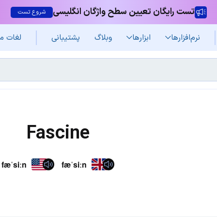
تست رایگان تعیین سطح واژگان انگلیسی
شروع تست
نرم‌افزار‌ها
ابزارها
وبلاگ
پشتیبانی
لغات م
Fascine
fæˈsiːn
fæˈsiːn