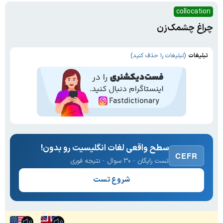
collocation
چراغ چشمک‌زن
تبلیغات
(تبلیغات را حذف کنید)
سطح واقعی لغات انگلیسیت رو بدون!
CEFR
تست رایگان · ۳۰ سوال · نتیجه فوری
شروع تست