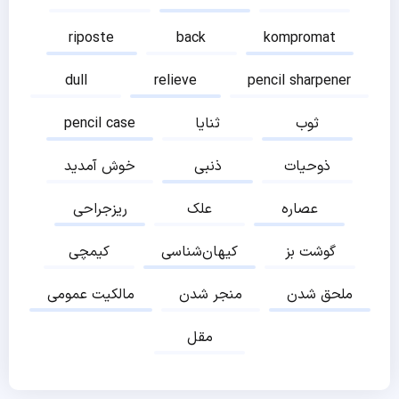
riposte
back
kompromat
dull
relieve
pencil sharpener
ثوب
ثنایا
pencil case
ذوحیات
ذنبی
خوش آمدید
عصاره
علک
ریزجراحی
گوشت بز
کیهان‌شناسی
کیمچی
ملحق شدن
منجر شدن
مالکیت عمومی
مقل