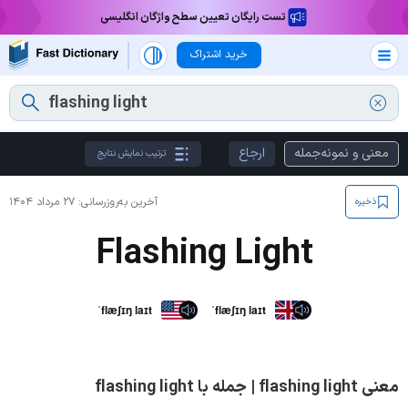
تست رایگان تعیین سطح واژگان انگلیسی
خرید اشتراک
معنی و نمونه‌جمله
ارجاع
ترتیب نمایش نتایج
آخرین به‌روزرسانی:
۲۷ مرداد ۱۴۰۴
ذخیره
Flashing Light
ˈflæʃɪŋ laɪt
ˈflæʃɪŋ laɪt
معنی flashing light | جمله با flashing light