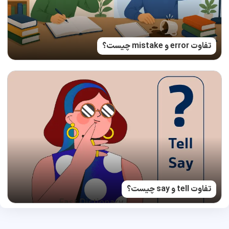
تفاوت error و mistake چیست؟
تفاوت tell و say چیست؟