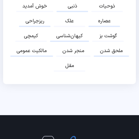
ذوحیات
ذنبی
خوش آمدید
عصاره
علک
ریزجراحی
گوشت بز
کیهان‌شناسی
کیمچی
ملحق شدن
منجر شدن
مالکیت عمومی
مقل