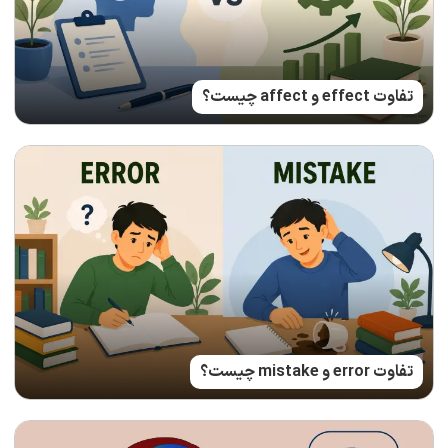
تفاوت effect و affect چیست؟
تفاوت error و mistake چیست؟