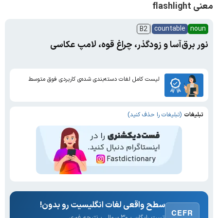
معنی flashlight
countable
noun
B2
نور برق‌آسا و زود‌گذر، چراغ قوه، لامپ عکاسی
لیست کامل لغات دسته‌بندی شده‌ی کاربردی فوق متوسط
تبلیغات
(تبلیغات را حذف کنید)
سطح واقعی لغات انگلیسیت رو بدون!
CEFR
تست رایگان · ۳۰ سوال · نتیجه فوری