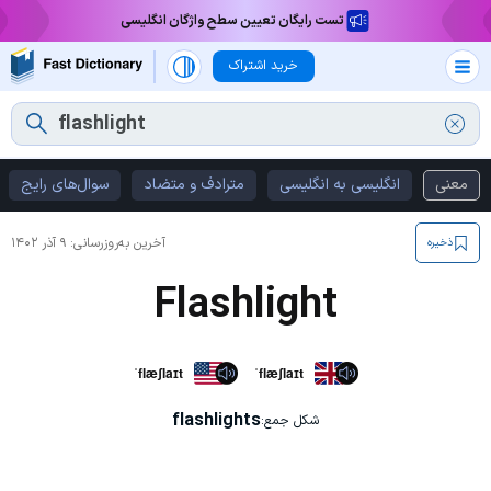
تست رایگان تعیین سطح واژگان انگلیسی
خرید اشتراک
معنی
انگلیسی به انگلیسی
مترادف و متضاد
سوال‌های رایج
آخرین به‌روزرسانی:
۹ آذر ۱۴۰۲
ذخیره
Flashlight
ˈflæʃlaɪt
ˈflæʃlaɪt
flashlights
شکل جمع: