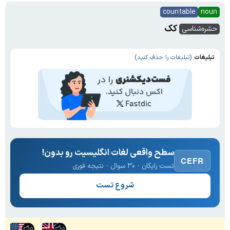
countable
noun
کک
حشره‌شناسی
تبلیغات
(تبلیغات را حذف کنید)
سطح واقعی لغات انگلیسیت رو بدون!
CEFR
تست رایگان · ۳۰ سوال · نتیجه فوری
شروع تست