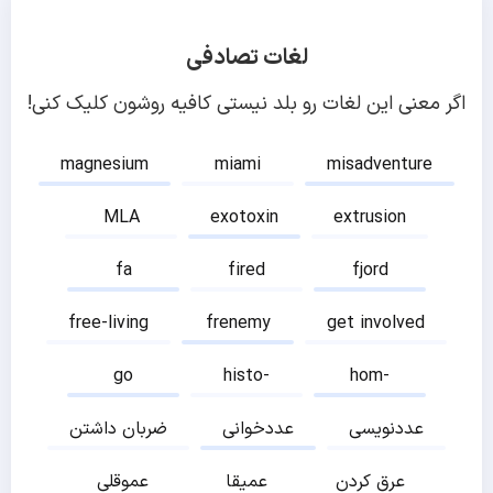
لغات تصادفی
اگر معنی این لغات رو بلد نیستی کافیه روشون کلیک کنی!
magnesium
miami
misadventure
MLA
exotoxin
extrusion
fa
fired
fjord
free-living
frenemy
get involved
go
histo-
hom-
عددنویسی
عددخوانی
ضربان داشتن
عرق کردن
عمیقا
عموقلی