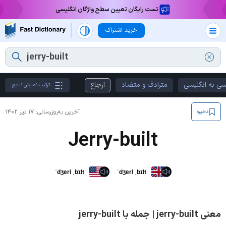
تست رایگان تعیین سطح واژگان انگلیسی
خرید اشتراک
سی به انگلیسی
مترادف و متضاد
ارجاع
ترتیب نمایش نتایج
آخرین به‌روزرسانی:
۱۷ تیر ۱۴۰۲
ذخیره
Jerry-built
ˈdʒeri ˌbɪlt
ˈdʒeri ˌbɪlt
معنی jerry-built | جمله با jerry-built