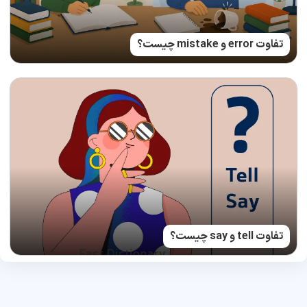
تفاوت error و mistake چیست؟
تفاوت tell و say چیست؟