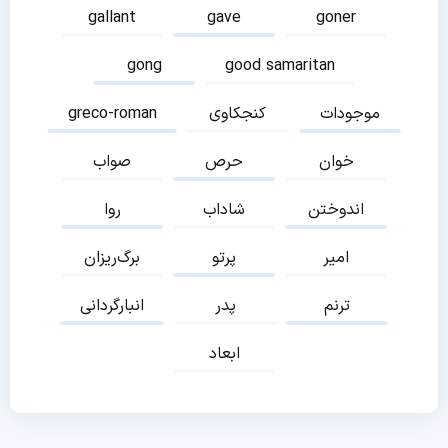
gallant
gave
goner
gong
good samaritan
موجودات
کنجکاوی
greco-roman
خوان
حرص
صواب
اندوختن
شاداب
روا
امیر
پرتو
برگ‌ریزان
ترنم
پدر
انبارگردانی
ابعاد