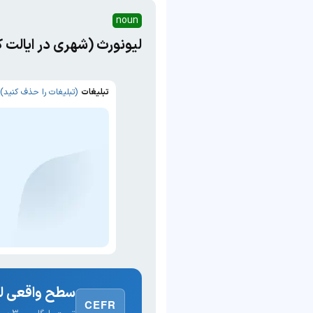
noun
لیونورث (شهری در ایالت ک
تبلیغات
(تبلیغات را حذف کنید)
سطح واقعی لغ
CEFR