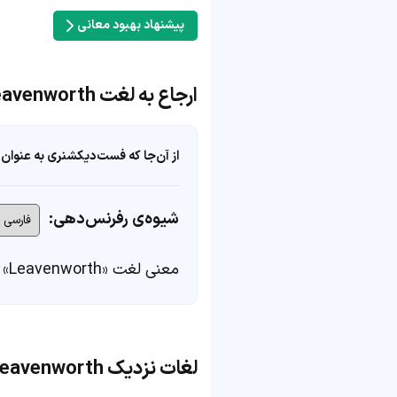
پیشنهاد بهبود معانی
ارجاع به لغت Leavenworth
از آن‌جا که فست‌دیکشنری به عنوان 
شیوه‌ی رفرنس‌دهی:
معنی لغت «Leavenworth» در
لغات نزدیک Leavenworth