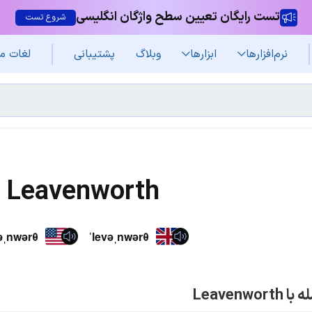
تست رایگان تعیین سطح واژگان انگلیسی
شروع تست
نرم‌افزار‌ها
ابزارها
وبلاگ
پشتیبانی
لغات م
Leavenworth
əˌnwərθ
ˈlevəˌnwərθ