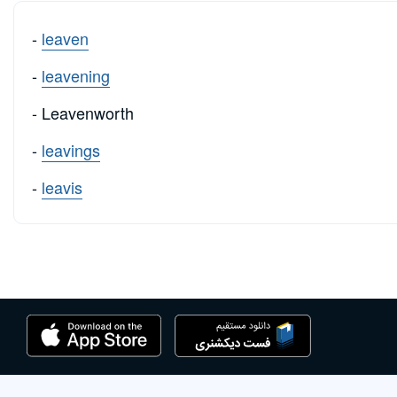
-
leaven
-
leavening
- Leavenworth
-
leavings
-
leavis