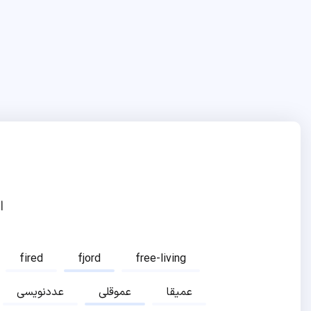
ا
fired
fjord
free-living
عمیقا
عموقلی
عددنویسی