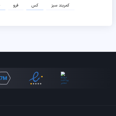
کمربند سبز
کس
فرو
ف