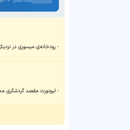
تست رایگان · ۳۰ سوال · نتیجه فوری
رودخانه‌ی میسوری در نزدیکی
لیونورث مقصد گردشگری مح