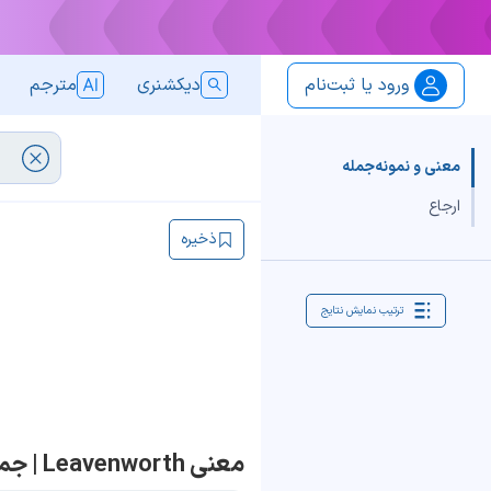
ورود یا ثبت‌نام
دیکشنری
مترجم
معنی و نمونه‌جمله
ارجاع
ذخیره
ترتیب نمایش نتایج
معنی Leavenworth | جمله با Leavenworth