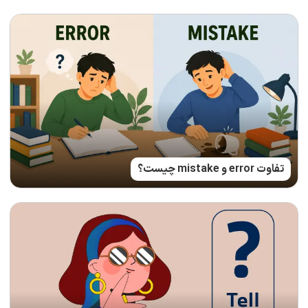
تفاوت error و mistake چیست؟