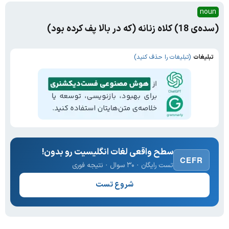
noun
(سده‌ی 18) کلاه زنانه (که در بالا پف کرده بود)
تبلیغات
(تبلیغات را حذف کنید)
سطح واقعی لغات انگلیسیت رو بدون!
CEFR
تست رایگان · ۳۰ سوال · نتیجه فوری
شروع تست