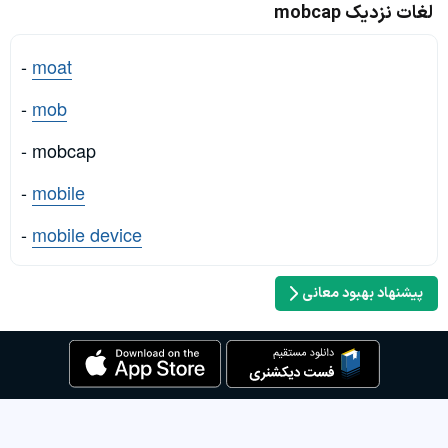
لغات نزدیک mobcap
-
moat
-
mob
- mobcap
-
mobile
-
mobile device
پیشنهاد بهبود معانی