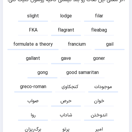
slight
lodge
filar
FKA
flagrant
fleabag
formulate a theory
francium
gail
gallant
gave
goner
gong
good samaritan
موجودات
کنجکاوی
greco-roman
خوان
حرص
صواب
اندوختن
شاداب
روا
امیر
پرتو
برگ‌ریزان