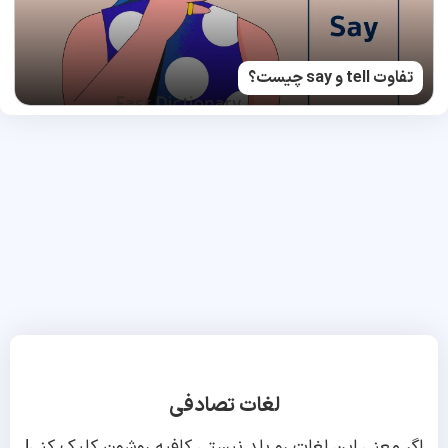
تفاوت tell و say چیست؟
لغات تصادفی
اگر معنی این لغات رو بلد نیستی کافیه روشون کلیک کنی!