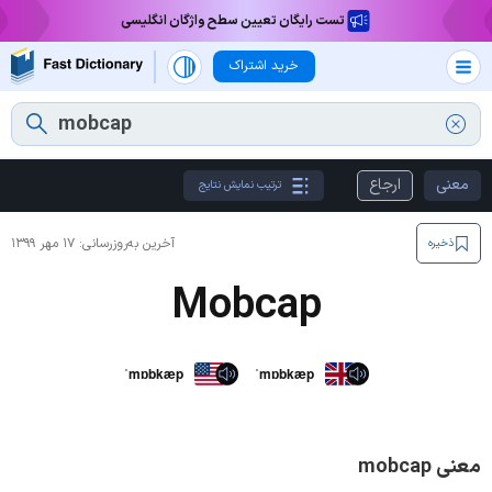
تست رایگان تعیین سطح واژگان انگلیسی
خرید اشتراک
معنی
ارجاع
ترتیب نمایش نتایج
آخرین به‌روزرسانی:
۱۷ مهر ۱۳۹۹
ذخیره
Mobcap
ˈmɒbkæp
ˈmɒbkæp
معنی mobcap