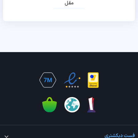
مقل
فست دیکشنری