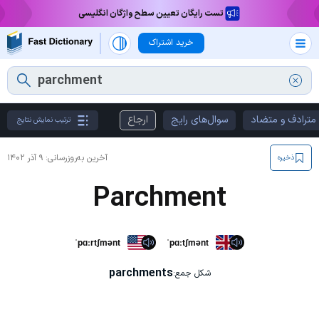
تست رایگان تعیین سطح واژگان انگلیسی
خرید اشتراک
مترادف و متضاد
سوال‌های رایج
ارجاع
ترتیب نمایش نتایج
آخرین به‌روزرسانی:
۹ آذر ۱۴۰۲
ذخیره
Parchment
ˈpɑːrtʃmənt
ˈpɑːtʃmənt
parchments
شکل جمع: