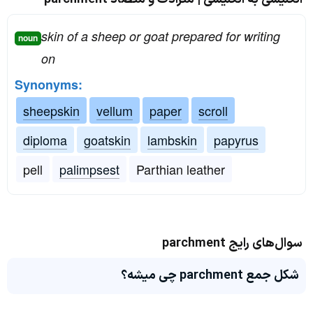
skin of a sheep or goat prepared for writing
noun
on
Synonyms:
sheepskin
vellum
paper
scroll
diploma
goatskin
lambskin
papyrus
pell
palimpsest
Parthian leather
سوال‌های رایج parchment
شکل جمع parchment چی میشه؟