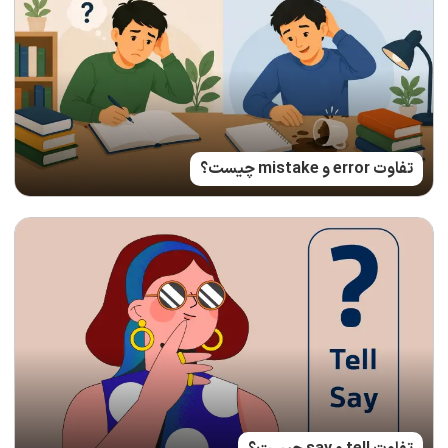
تفاوت error و mistake چیست؟