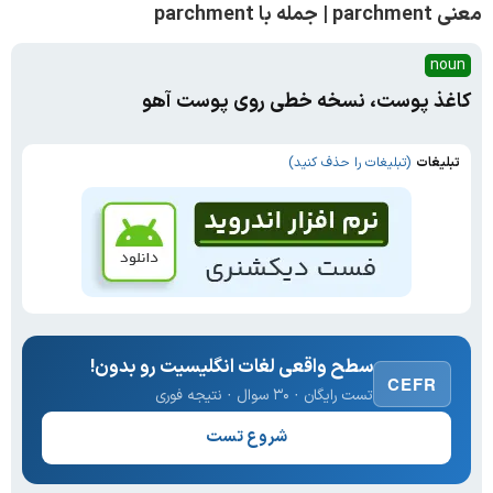
معنی parchment | جمله با parchment
noun
کاغذ پوست، نسخه خطی روی پوست آهو
تبلیغات
(تبلیغات را حذف کنید)
سطح واقعی لغات انگلیسیت رو بدون!
CEFR
تست رایگان · ۳۰ سوال · نتیجه فوری
شروع تست