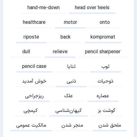
hand-me-down
head over heels
healthcare
motor
onto
riposte
back
kompromat
dull
relieve
pencil sharpener
ثوب
ثنایا
pencil case
ذوحیات
ذنبی
خوش آمدید
عصاره
علک
ریزجراحی
گوشت بز
کیهان‌شناسی
کیمچی
ملحق شدن
منجر شدن
مالکیت عمومی