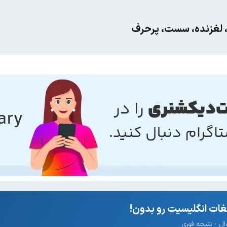
، لغزنده، سست، پر‌حرف
ات انگلیسیت رو بدون!