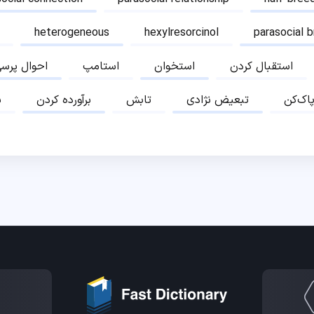
heterogeneous
hexylresorcinol
parasocial 
استقبال کردن
استخوان
استامپ
احوال پرس
پاک‌کن
تبعیض نژادی
تابش
برآورده کردن
ب