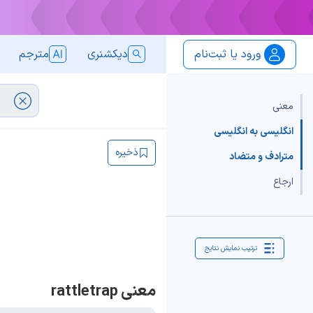
ورود یا ثبت‌نام
دیکشنری
مترجم
معنی
انگلیسی به انگلیسی
ذخیره
مترادف و متضاد
ارجاع
ترتیب نمایش نتایج
معنی rattletrap