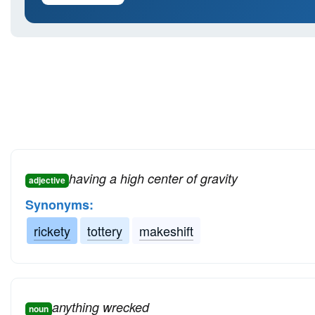
having a high center of gravity
adjective
Synonyms:
rickety
tottery
makeshift
anything wrecked
noun