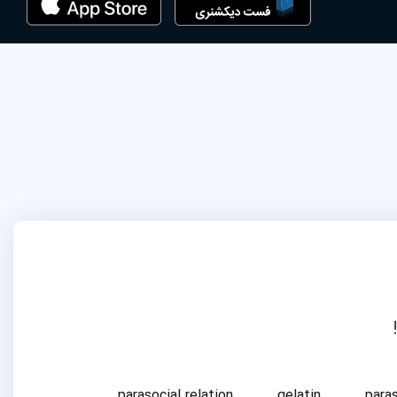
parasocial relation
gelatin
para