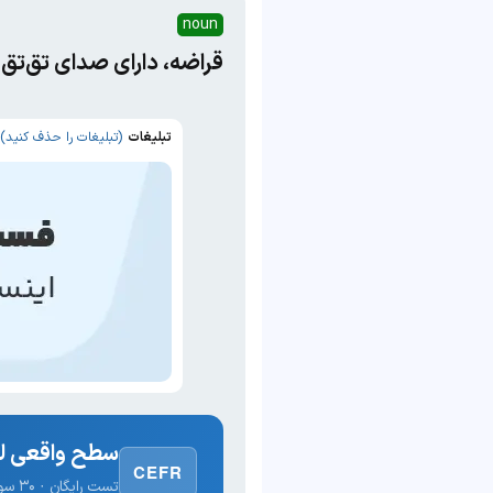
noun
قراضه، دارای صدای تق‌تق
تبلیغات
(تبلیغات را حذف کنید)
سطح واقعی لغ
CEFR
تست رایگان · ۳۰ سوال · نتیجه فوری