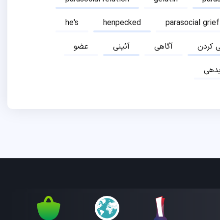
he's
henpecked
parasocial grief
ی کردن
آگاهی
آئینی
عضو
دهی