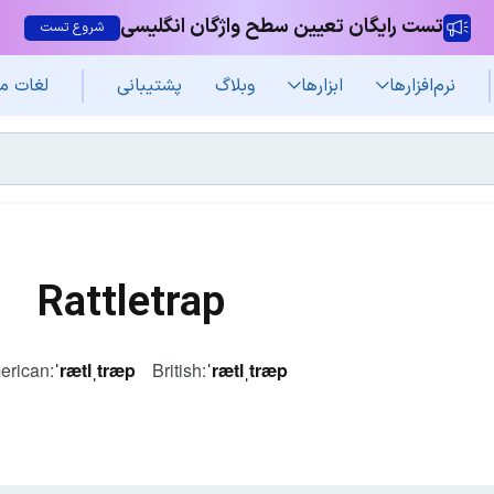
تست رایگان تعیین سطح واژگان انگلیسی
شروع تست
نرم‌افزار‌ها
ابزارها
وبلاگ
پشتیبانی
لغات م
Rattletrap
erican:
ˈrætlˌtræp
British:
ˈrætlˌtræp