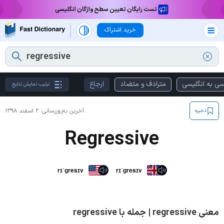
تست رایگان تعیین سطح واژگان انگلیسی
خرید اشتراک
سی به انگلیسی
مترادف و متضاد
ارجاع
ترتیب نمایش نتایج
آخرین به‌روزرسانی:
۲ اسفند ۱۳۹۸
ذخیره
Regressive
rɪˈɡresɪv
rɪˈɡresɪv
معنی regressive | جمله با regressive