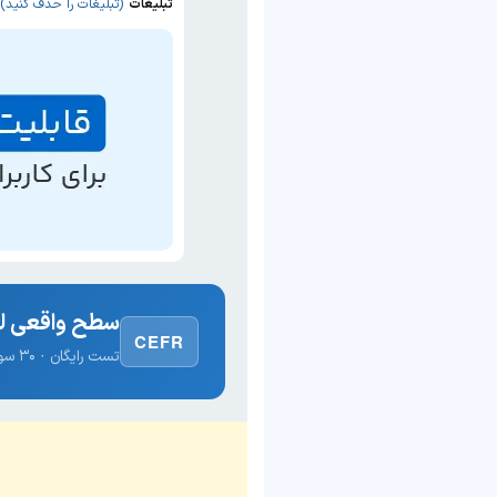
تبلیغات
(تبلیغات را حذف کنید)
سطح واقعی لغ
CEFR
تست رایگان · ۳۰ سوال · نتیجه فوری