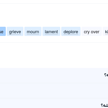
se
grieve
mourn
lament
deplore
cry over
k