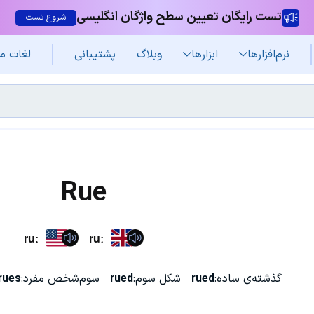
تست رایگان تعیین سطح واژگان انگلیسی
شروع تست
نرم‌افزار‌ها
ابزارها
وبلاگ
پشتیبانی
لغات م
Rue
ruː
ruː
گذشته‌ی ساده:
rued
شکل سوم:
rued
سوم‌شخص مفرد:
rues