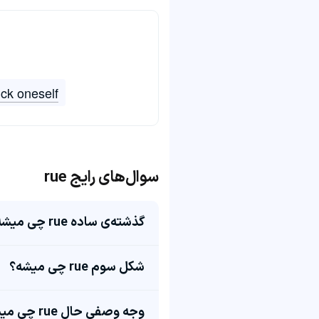
ick oneself
سوال‌های رایج rue
گذشته‌ی ساده rue چی میشه؟
شکل سوم rue چی میشه؟
وجه وصفی حال rue چی میشه؟