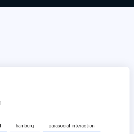
ا
d
hamburg
parasocial interaction