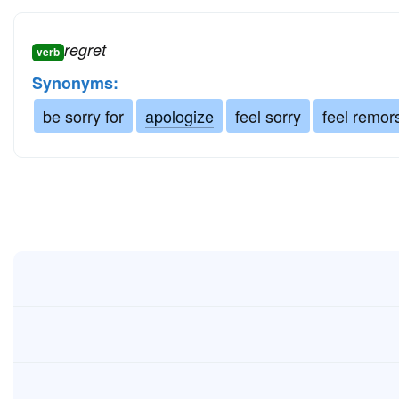
regret
verb
Synonyms:
be sorry for
apologize
feel sorry
feel remor