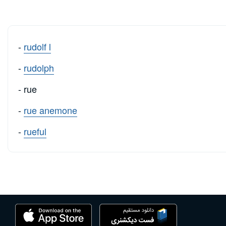
-
rudolf l
-
rudolph
- rue
-
rue anemone
-
rueful