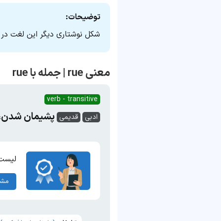
توضیحات:
شکل نوشتاری دیگر این لغت در حالت (iciple): rueing
معنی rue | جمله با rue
verb - transitive
پشیمان شدن،
ادبی
قدیمی
لیست 
مشا