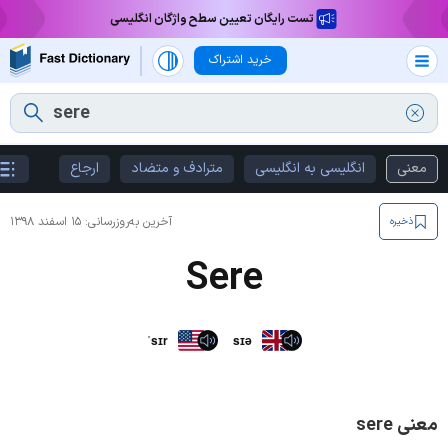
تست رایگان تعیین سطح واژگان انگلیسی
خرید اشتراک
معنی
انگلیسی به انگلیسی
مترادف و متضاد
ارجاع
آخرین به‌روزرسانی:
۱۵ اسفند ۱۳۹۸
ذخیره
Sere
ˈsɪr
sɪə
معنی sere