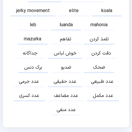
jerky movement
elite
koala
leb
luanda
mahonia
تلمذ کردن
تفاهم
mazurka
دقت کردن
خوش لباس
جداگانه
ضحک
ضدبو
برک دنس
عدد طبیعی
عدد حقیقی
عدد جرمی
عدد مکمل
عدد مضاعف
عدد کسری
عدد منفی