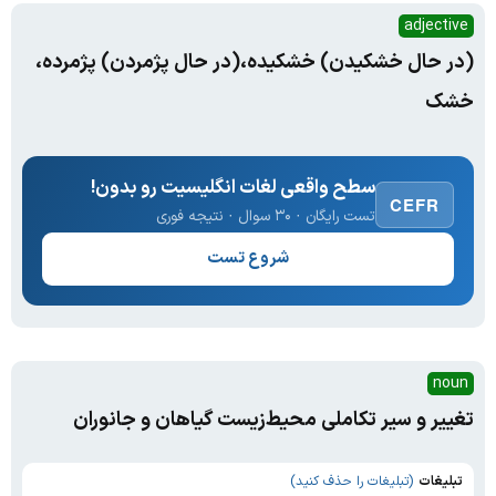
adjective
(در حال خشکیدن) خشکیده،(در حال پژمردن) پژمرده،
خشک
سطح واقعی لغات انگلیسیت رو بدون!
CEFR
تست رایگان · ۳۰ سوال · نتیجه فوری
شروع تست
noun
تغییر و سیر تکاملی محیط‌زیست گیاهان و جانوران
تبلیغات
(تبلیغات را حذف کنید)