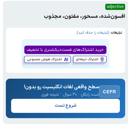
adjective
افسون‌شده، مسحور، مفتون، مجذوب
تبلیغات
(تبلیغات را حذف کنید)
سطح واقعی لغات انگلیسیت رو بدون!
CEFR
تست رایگان · ۳۰ سوال · نتیجه فوری
شروع تست