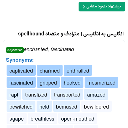
پیشنهاد بهبود معانی
انگلیسی به انگلیسی | مترادف و متضاد spellbound
enchanted, fascinated
adjective
Synonyms:
captivated
charmed
enthralled
fascinated
gripped
hooked
mesmerized
rapt
transfixed
transported
amazed
bewitched
held
bemused
bewildered
agape
breathless
open-mouthed