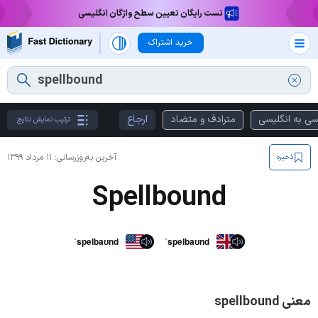
تست رایگان تعیین سطح واژگان انگلیسی
خرید اشتراک
سی به انگلیسی
مترادف و متضاد
ارجاع
ترتیب نمایش نتایج
آخرین به‌روزرسانی:
۱۱ مرداد ۱۳۹۹
ذخیره
Spellbound
ˈspelbaʊnd
ˈspelbaʊnd
معنی spellbound