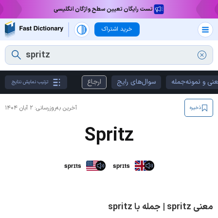
تست رایگان تعیین سطح واژگان انگلیسی
خرید اشتراک
نی و نمونه‌جمله
سوال‌های رایج
ارجاع
ترتیب نمایش نتایج
آخرین به‌روزرسانی:
۲ آبان ۱۴۰۴
ذخیره
Spritz
sprɪts
sprɪts
معنی spritz | جمله با spritz