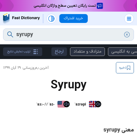
تست رایگان تعیین سطح واژگان انگلیسی
خرید اشتراک
سی به انگلیسی
مترادف و متضاد
ارجاع
ترتیب نمایش نتایج
آخرین به‌روزرسانی:
۲۹ آبان ۱۳۹۹
ذخیره
Syrupy
ˈsɜː- / / ˈsɪ-
ˈsɪrəpi
معنی syrupy