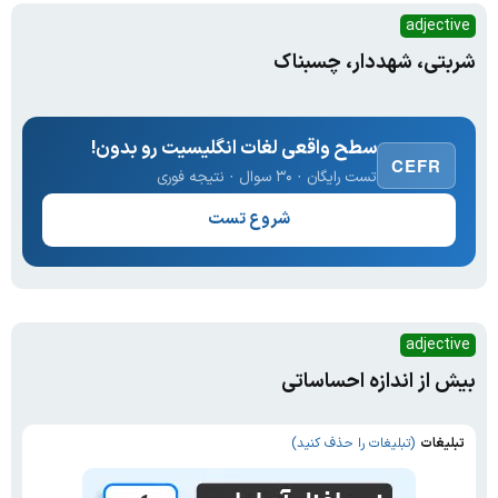
adjective
شربتی، شهددار، چسبناک
سطح واقعی لغات انگلیسیت رو بدون!
CEFR
تست رایگان · ۳۰ سوال · نتیجه فوری
شروع تست
adjective
بیش از اندازه احساساتی
تبلیغات
(تبلیغات را حذف کنید)