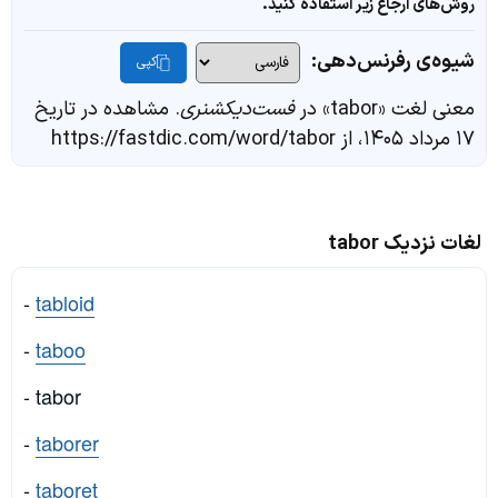
روش‌های ارجاع زیر استفاده کنید.
شیوه‌ی رفرنس‌دهی:
کپی
معنی لغت «tabor» در
فست‌دیکشنری
. مشاهده در تاریخ
۱۷ مرداد ۱۴۰۵، از https://fastdic.com/word/tabor
لغات نزدیک tabor
-
tabloid
-
taboo
- tabor
-
taborer
-
taboret