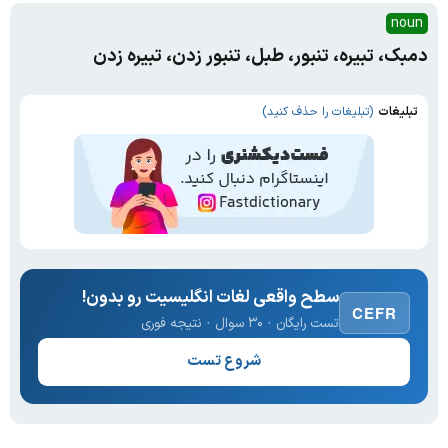
noun
دمبک، تبیره، تنبور، طبل، تنبور زدن، تبیره زدن
تبلیغات
(تبلیغات را حذف کنید)
سطح واقعی لغات انگلیسیت رو بدون!
CEFR
تست رایگان · ۳۰ سوال · نتیجه فوری
شروع تست