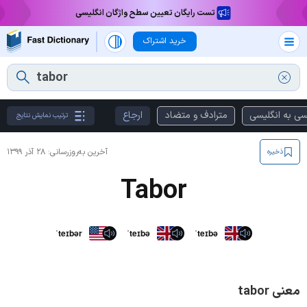
تست رایگان تعیین سطح واژگان انگلیسی
خرید اشتراک
سی به انگلیسی
مترادف و متضاد
ارجاع
ترتیب نمایش نتایج
آخرین به‌روزرسانی:
۲۸ آذر ۱۳۹۹
ذخیره
Tabor
ˈteɪbər
ˈteɪbə
ˈteɪbə
معنی tabor