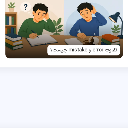
تفاوت error و mistake چیست؟