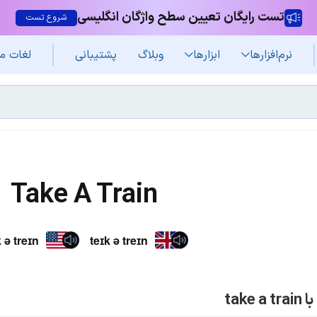
تست رایگان تعیین سطح واژگان انگلیسی
شروع تست
نرم‌افزار‌ها
ابزارها
وبلاگ
پشتیبانی
لغات م
Take A Train
 ə treɪn
teɪk ə treɪn