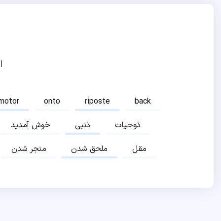
ا
motor
onto
riposte
back
ذوحیات
ذنبی
خوش آمدید
مقل
ملحق شدن
منجر شدن