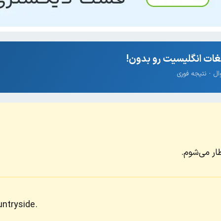
ات انگلیسیت رو بدون!
ار می‌شوم.
untryside.