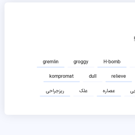
gremlin
groggy
H-bomb
kompromat
dull
relieve
ی
عصاره
علک
ریزجراحی