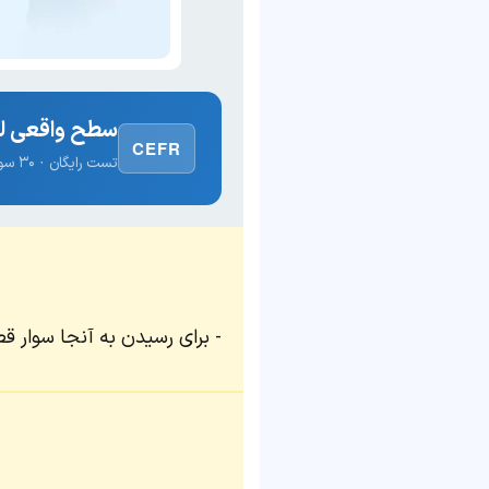
سطح واقعی لغ
CEFR
تست رایگان · ۳۰ سوال · نتیجه فوری
برای رسیدن به آنجا سوار قط