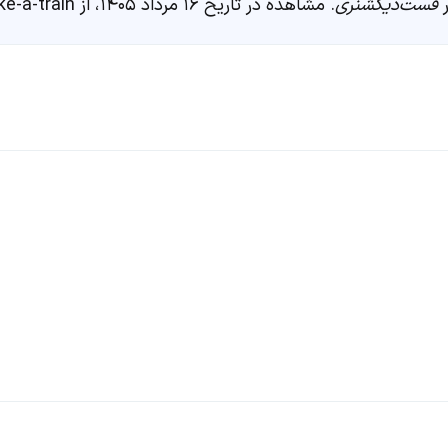
فست‌دیکشنری
. مشاهده در تاریخ ۱۶ مرداد ۱۴۰۵، از https://fastdic.com/word/take-a-train