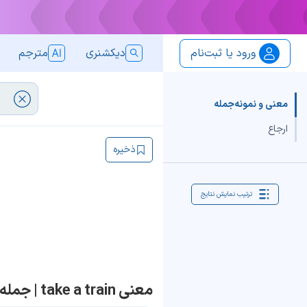
ورود یا ثبت‌نام
دیکشنری
مترجم
معنی و نمونه‌جمله
ارجاع
ذخیره
ترتیب نمایش نتایج
معنی take a train | جمله با take a train