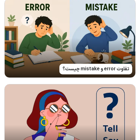
تفاوت error و mistake چیست؟