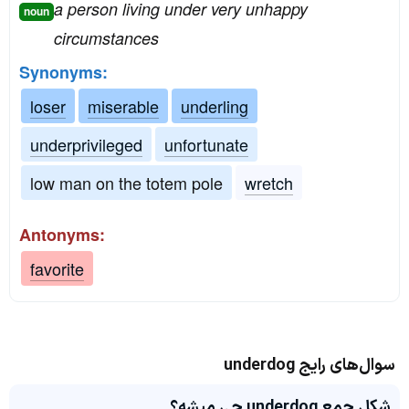
a person living under very unhappy
noun
circumstances
Synonyms:
loser
miserable
underling
underprivileged
unfortunate
low man on the totem pole
wretch
Antonyms:
favorite
سوال‌های رایج underdog
شکل جمع underdog چی میشه؟