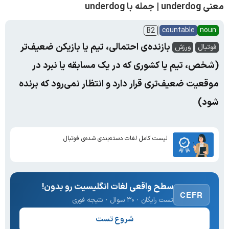
معنی underdog | جمله با underdog
countable
noun
B2
بازنده‌ی احتمالی، تیم یا بازیکن ضعیف‌تر
فوتبال
ورزش
(شخص، تیم یا کشوری که در یک مسابقه یا نبرد در
موقعیت ضعیف‌تری قرار دارد و انتظار نمی‌رود که برنده
شود)
لیست کامل لغات دسته‌بندی شده‌ی فوتبال
سطح واقعی لغات انگلیسیت رو بدون!
CEFR
تست رایگان · ۳۰ سوال · نتیجه فوری
شروع تست