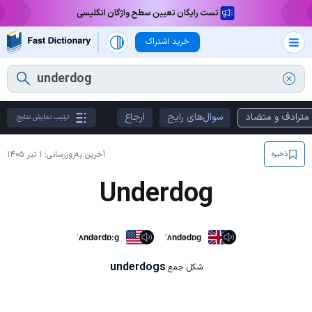
تست رایگان تعیین سطح واژگان انگلیسی
خرید اشتراک
مترادف و متضاد
سوال‌های رایج
ارجاع
ترتیب نمایش نتایج
آخرین به‌روزرسانی:
۱ تیر ۱۴۰۵
ذخیره
Underdog
ˈʌndərdɒːɡ
ˈʌndədɒɡ
underdogs
شکل جمع: