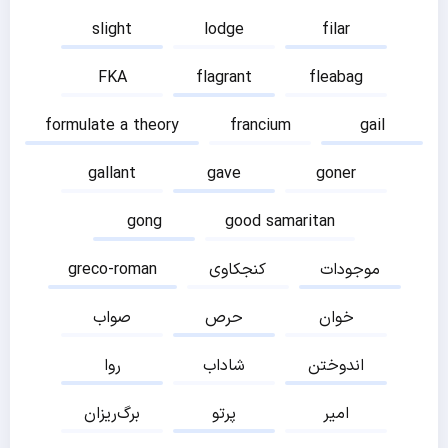
slight
lodge
filar
FKA
flagrant
fleabag
formulate a theory
francium
gail
gallant
gave
goner
gong
good samaritan
موجودات
کنجکاوی
greco-roman
خوان
حرص
صواب
اندوختن
شاداب
روا
امیر
پرتو
برگ‌ریزان