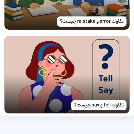
تفاوت error و mistake چیست؟
تفاوت tell و say چیست؟