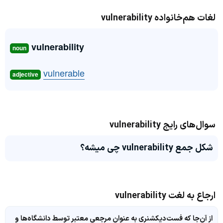
لغات هم‌خانواده vulnerability
vulnerability
noun
vulnerable
adjective
سوال‌های رایج vulnerability
شکل جمع vulnerability چی میشه؟
ارجاع به لغت vulnerability
از آن‌جا که فست‌دیکشنری به عنوان مرجعی معتبر توسط دانشگاه‌ها و