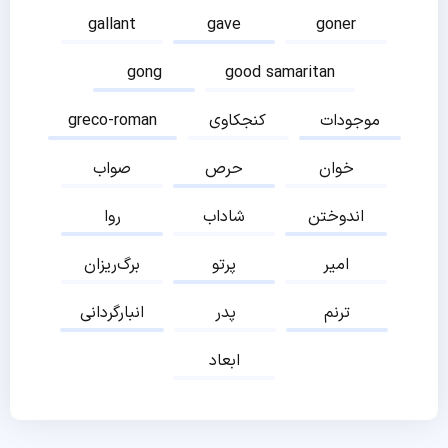
gallant
gave
goner
gong
good samaritan
موجودات
کنجکاوی
greco-roman
خوان
حرص
صواب
اندوختن
شاداب
روا
امیر
پرتو
برگ‌ریزان
ترنم
پدر
انبارگردانی
ابعاد