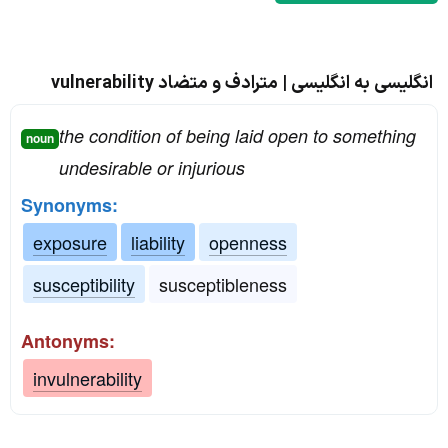
انگلیسی به انگلیسی | مترادف و متضاد vulnerability
the condition of being laid open to something
noun
undesirable or injurious
Synonyms:
exposure
liability
openness
susceptibility
susceptibleness
Antonyms:
invulnerability