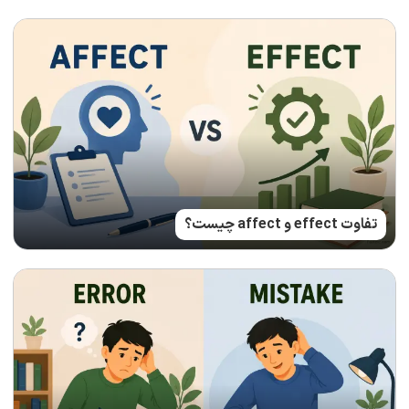
تفاوت effect و affect چیست؟