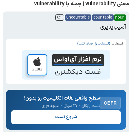
معنی vulnerability | جمله با vulnerability
uncountable
countable
noun
C1
آسیب‌پذیری
تبلیغات
(تبلیغات را حذف کنید)
سطح واقعی لغات انگلیسیت رو بدون!
CEFR
تست رایگان · ۳۰ سوال · نتیجه فوری
شروع تست