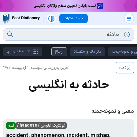
تست رایگان تعیین سطح واژگان انگلیسی
خرید اشتراک
 و نمونه‌جمله
مترادف و متضاد
ارجاع
ترتیب نمایش نتایج
آخرین به‌روزرسانی:
دوشنبه ۱۱ اردیبهشت ۱۴۰۲
ذخیره
حادثه به انگلیسی
معنی و نمونه‌جمله
فونتیک فارسی
/ haadese /
اسم
accident, phenomenon, incident, mishap,