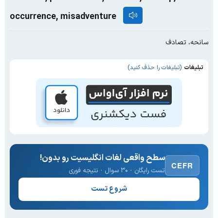
occurrence, misadventure
سانحه، تصادف
تبلیغات
(تبلیغات را حذف کنید)
سطح واقعی لغات انگلیسیت رو بدون!
CEFR
تست رایگان · ۳۰ سوال · نتیجه فوری
شروع تست