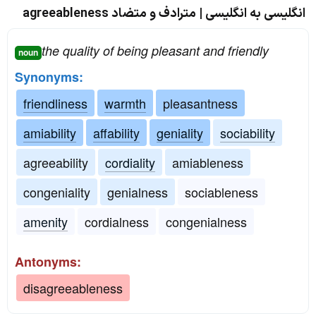
انگلیسی به انگلیسی | مترادف و متضاد agreeableness
the quality of being pleasant and friendly
noun
Synonyms:
friendliness
warmth
pleasantness
amiability
affability
geniality
sociability
agreeability
cordiality
amiableness
congeniality
genialness
sociableness
amenity
cordialness
congenialness
Antonyms:
disagreeableness