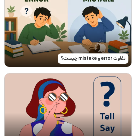
تفاوت error و mistake چیست؟