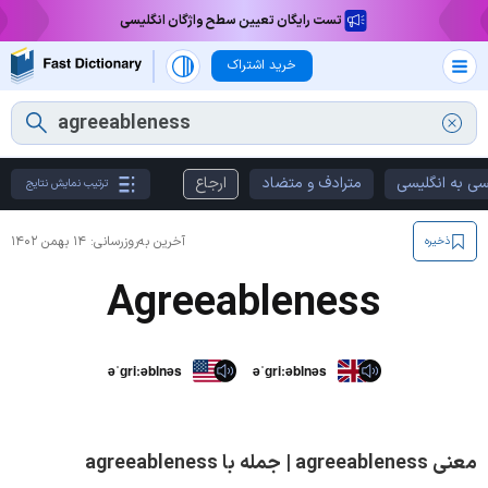
تست رایگان تعیین سطح واژگان انگلیسی
خرید اشتراک
سی به انگلیسی
مترادف و متضاد
ارجاع
ترتیب نمایش نتایج
آخرین به‌روزرسانی:
۱۴ بهمن ۱۴۰۲
ذخیره
Agreeableness
əˈɡriːəblnəs
əˈɡriːəblnəs
معنی agreeableness | جمله با agreeableness