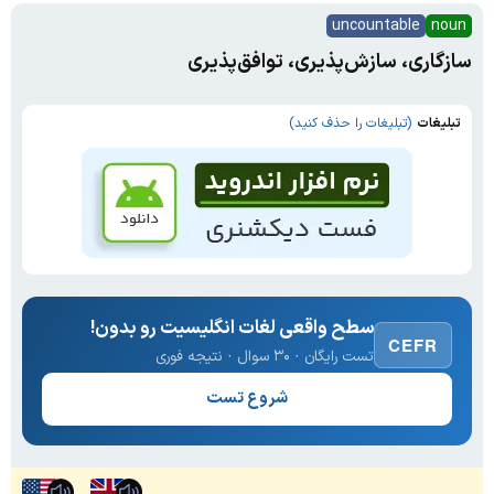
uncountable
noun
سازگاری، سازش‌پذیری، توافق‌پذیری
تبلیغات
(تبلیغات را حذف کنید)
سطح واقعی لغات انگلیسیت رو بدون!
CEFR
تست رایگان · ۳۰ سوال · نتیجه فوری
شروع تست