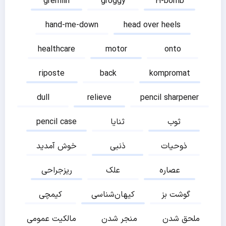
gremlin
groggy
H-bomb
hand-me-down
head over heels
healthcare
motor
onto
riposte
back
kompromat
dull
relieve
pencil sharpener
ثوب
ثنایا
pencil case
ذوحیات
ذنبی
خوش آمدید
عصاره
علک
ریزجراحی
گوشت بز
کیهان‌شناسی
کیمچی
ملحق شدن
منجر شدن
مالکیت عمومی