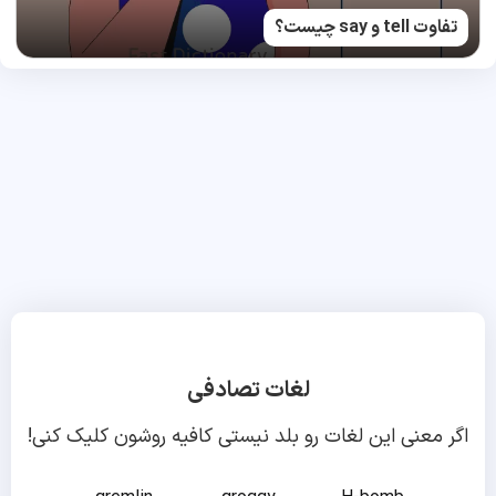
تفاوت tell و say چیست؟
لغات تصادفی
اگر معنی این لغات رو بلد نیستی کافیه روشون کلیک کنی!