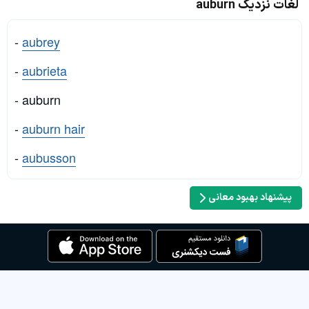
لغات نزدیک auburn
-
aubrey
-
aubrieta
- auburn
-
auburn hair
-
aubusson
پیشنهاد بهبود معانی