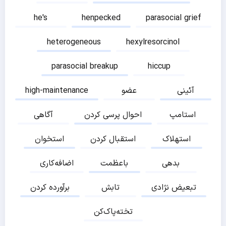
he's
henpecked
parasocial grief
heterogeneous
hexylresorcinol
parasocial breakup
hiccup
آئینی
عضو
high-maintenance
استامپ
احوال پرسی کردن
آگاهی
استهلاک
استقبال کردن
استخوان
بدهی
باعظمت
اضافه‌کاری
تبعیض نژادی
تابش
برآورده کردن
تخته‌پاک‌کن