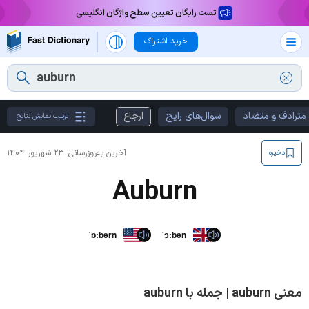
تست رایگان تعیین سطح واژگان انگلیسی
خرید اشتراک
مترادف و متضاد
سوال‌های رایج
ارجاع
ترتیب نمایش نتایج
آخرین به‌روزرسانی:
۲۳ شهریور ۱۴۰۴
ذخیره
Auburn
ˈɒːbərn
ˈɔːbən
معنی auburn | جمله با auburn