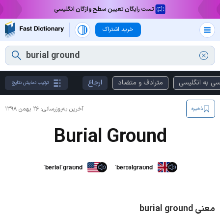
تست رایگان تعیین سطح واژگان انگلیسی
خرید اشتراک
سی به انگلیسی
مترادف و متضاد
ارجاع
ترتیب نمایش نتایج
آخرین به‌روزرسانی:
۲۶ بهمن ۱۳۹۸
ذخیره
Burial Ground
ˈberiəlˈɡraʊnd
ˈberɪəlɡraʊnd
معنی burial ground