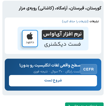
گورستان، قبرستان، آرامگاه، (کاشانی) رویه‌ی مزار
تبلیغات
(تبلیغات را حذف کنید)
سطح واقعی لغات انگلیسیت رو بدون!
CEFR
تست رایگان · ۳۰ سوال · نتیجه فوری
شروع تست