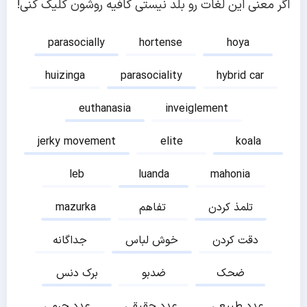
اگر معنی این لغات رو بلد نیستی کافیه روشون کلیک کنی!
parasocially
hortense
hoya
huizinga
parasociality
hybrid car
euthanasia
inveiglement
jerky movement
elite
koala
leb
luanda
mahonia
تلمذ کردن
تفاهم
mazurka
دقت کردن
خوش لباس
جداگانه
ضحک
ضدبو
برک دنس
عدد طبیعی
عدد حقیقی
عدد جرمی