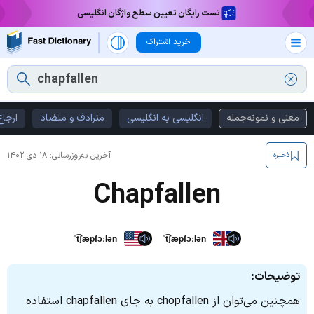
تست رایگان تعیین سطح واژگان انگلیسی
خرید اشتراک
معنی و نمونه‌جمله
انگلیسی به انگلیسی
مترادف و متضاد
ارجاع
آخرین به‌روزرسانی:
۱۸ دی ۱۴۰۲
ذخیره
Chapfallen
ˈt͡ʃæpfɔːlən
ˈt͡ʃæpfɔːlən
توضیحات:
همچنین می‌توان از chopfallen به‌ جای chapfallen استفاده