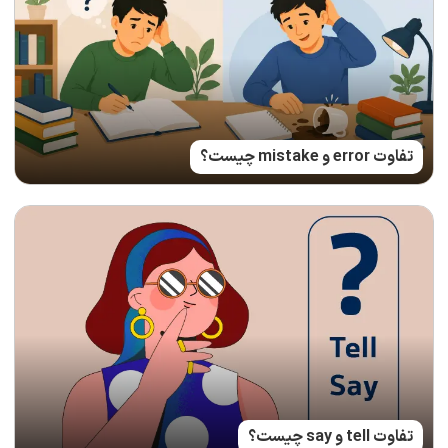
تفاوت error و mistake چیست؟
تفاوت tell و say چیست؟