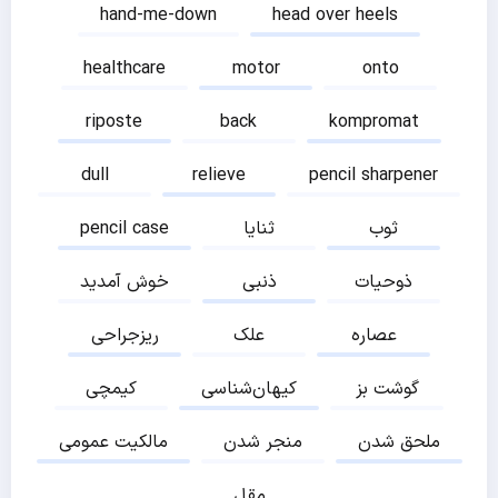
hand-me-down
head over heels
healthcare
motor
onto
riposte
back
kompromat
dull
relieve
pencil sharpener
ثوب
ثنایا
pencil case
ذوحیات
ذنبی
خوش آمدید
عصاره
علک
ریزجراحی
گوشت بز
کیهان‌شناسی
کیمچی
ملحق شدن
منجر شدن
مالکیت عمومی
مقل