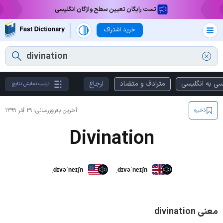
تست رایگان تعیین سطح واژگان انگلیسی
خرید اشتراک
سی به انگلیسی
مترادف و متضاد
ارجاع
ترتیب نمایش نتایج
آخرین به‌روزرسانی:
۲۹ آذر ۱۳۹۹
ذخیره
Divination
ˌdɪvəˈneɪʃn
ˌdɪvəˈneɪʃn
معنی divination