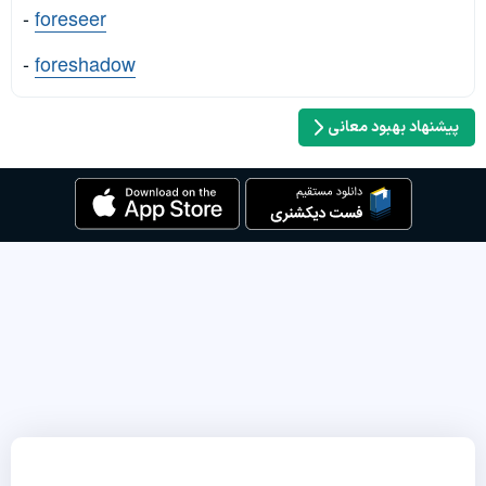
-
foreseer
-
foreshadow
پیشنهاد بهبود معانی