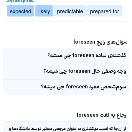
Synonyms:
expected
likely
predictable
prepared for
سوال‌های رایج foreseen
گذشته‌ی ساده foreseen چی میشه؟
وجه وصفی حال foreseen چی میشه؟
سوم‌شخص مفرد foreseen چی میشه؟
ارجاع به لغت foreseen
از آن‌جا که فست‌دیکشنری به عنوان مرجعی معتبر توسط دانشگاه‌ها و