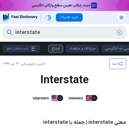
تست رایگان تعیین سطح واژگان انگلیسی
خرید اشتراک
سی به انگلیسی
مترادف و متضاد
ارجاع
ترتیب نمایش نتایج
آخرین به‌روزرسانی:
۲۲ تیر ۱۳۹۹
ذخیره
Interstate
ˈɪnt̬ərsteɪt
ˈɪntəsteɪt
معنی interstate | جمله با interstate