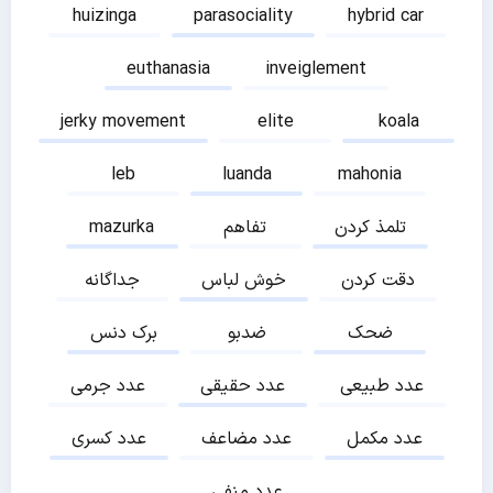
huizinga
parasociality
hybrid car
euthanasia
inveiglement
jerky movement
elite
koala
leb
luanda
mahonia
تلمذ کردن
تفاهم
mazurka
دقت کردن
خوش لباس
جداگانه
ضحک
ضدبو
برک دنس
عدد طبیعی
عدد حقیقی
عدد جرمی
عدد مکمل
عدد مضاعف
عدد کسری
عدد منفی