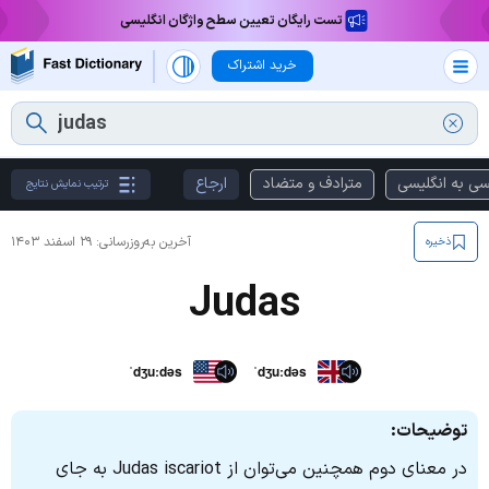
تست رایگان تعیین سطح واژگان انگلیسی
خرید اشتراک
سی به انگلیسی
مترادف و متضاد
ارجاع
ترتیب نمایش نتایج
آخرین به‌روزرسانی:
۲۹ اسفند ۱۴۰۳
ذخیره
Judas
ˈdʒuːdəs
ˈdʒuːdəs
توضیحات:
در معنای دوم همچنین می‌توان از Judas iscariot به‌ جای