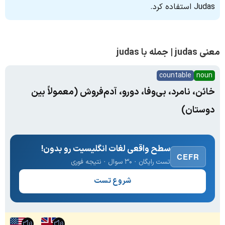
Judas استفاده کرد.
معنی judas | جمله با judas
countable
noun
خائن، نامرد، بی‌وفا، دورو، آدم‌فروش (معمولاً بین
دوستان)
سطح واقعی لغات انگلیسیت رو بدون!
CEFR
تست رایگان · ۳۰ سوال · نتیجه فوری
شروع تست