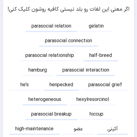
اگر معنی این لغات رو بلد نیستی کافیه روشون کلیک کنی!
parasocial relation
gelatin
parasocial connection
parasocial relationship
half-breed
hamburg
parasocial interaction
he's
henpecked
parasocial grief
heterogeneous
hexylresorcinol
parasocial breakup
hiccup
آئینی
عضو
high-maintenance