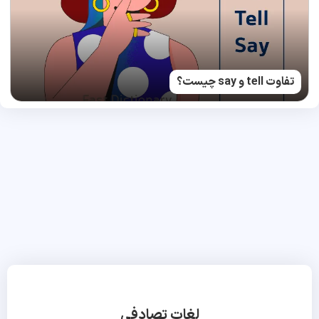
تفاوت tell و say چیست؟
لغات تصادفی