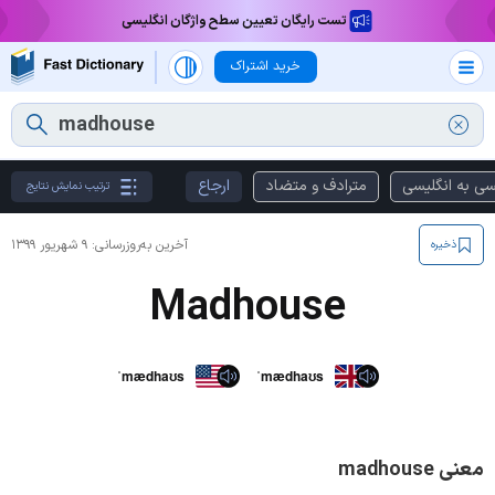
تست رایگان تعیین سطح واژگان انگلیسی
خرید اشتراک
سی به انگلیسی
مترادف و متضاد
ارجاع
ترتیب نمایش نتایج
آخرین به‌روزرسانی:
۹ شهریور ۱۳۹۹
ذخیره
Madhouse
ˈmædhaʊs
ˈmædhaʊs
معنی madhouse