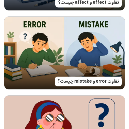
تفاوت effect و affect چیست؟
تفاوت error و mistake چیست؟