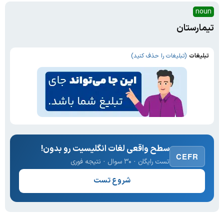
noun
تیمارستان
تبلیغات
(تبلیغات را حذف کنید)
سطح واقعی لغات انگلیسیت رو بدون!
CEFR
تست رایگان · ۳۰ سوال · نتیجه فوری
شروع تست