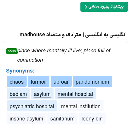
پیشنهاد بهبود معانی
انگلیسی به انگلیسی | مترادف و متضاد madhouse
place where mentally ill live; place full of
noun
commotion
Synonyms:
chaos
turmoil
uproar
pandemonium
bedlam
asylum
mental hospital
psychiatric hospital
mental institution
insane asylum
sanitarium
loony bin