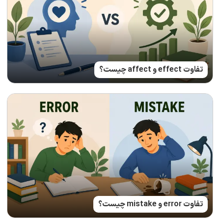
تفاوت effect و affect چیست؟
تفاوت error و mistake چیست؟