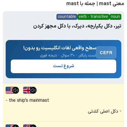
معنی mast | جمله با mast
countable
verb - transitive
noun
تیر، دکل یکپارچه، دیرک، با دکل مجهز کردن
سطح واقعی لغات انگلیسیت رو بدون!
CEFR
تست رایگان · ۳۰ سوال · نتیجه فوری
شروع تست
the ship's mainmast
دکل اصلی کشتی