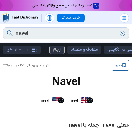
تست رایگان تعیین سطح واژگان انگلیسی
خرید اشتراک
سی به انگلیسی
مترادف و متضاد
ارجاع
ترتیب نمایش نتایج
آخرین به‌روزرسانی:
۲۷ بهمن ۱۳۹۸
ذخیره
Navel
ˈneɪvl
ˈneɪvl
معنی navel | جمله با navel