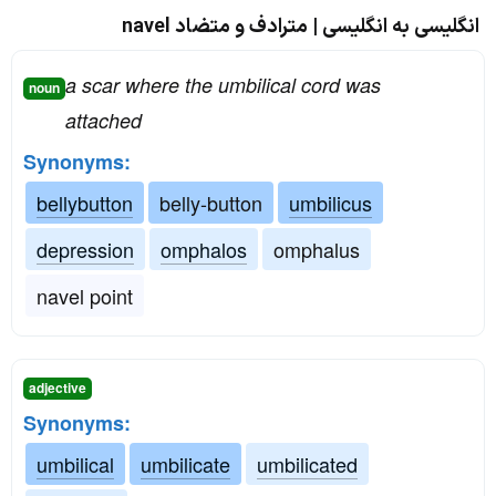
انگلیسی به انگلیسی | مترادف و متضاد navel
a scar where the umbilical cord was
noun
attached
Synonyms:
bellybutton
belly-button
umbilicus
depression
omphalos
omphalus
navel point
adjective
Synonyms:
umbilical
umbilicate
umbilicated