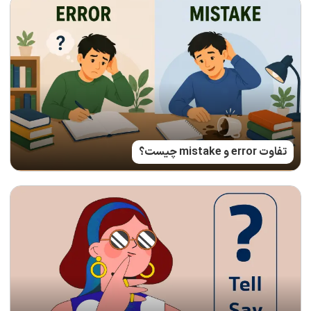
تفاوت error و mistake چیست؟