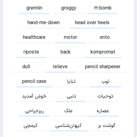
gremlin
groggy
H-bomb
hand-me-down
head over heels
healthcare
motor
onto
riposte
back
kompromat
dull
relieve
pencil sharpener
ثوب
ثنایا
pencil case
ذوحیات
ذنبی
خوش آمدید
عصاره
علک
ریزجراحی
گوشت بز
کیهان‌شناسی
کیمچی